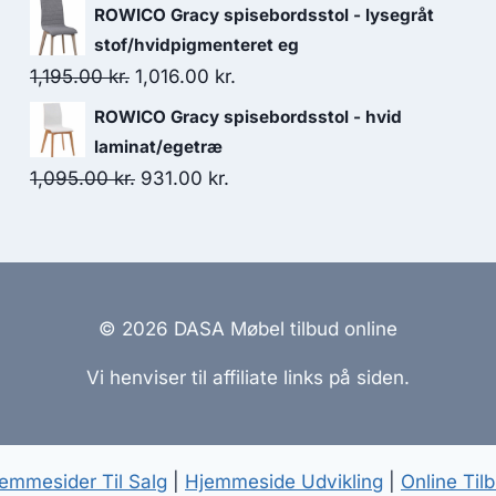
ROWICO Gracy spisebordsstol - lysegråt
stof/hvidpigmenteret eg
1,195.00
kr.
1,016.00
kr.
ROWICO Gracy spisebordsstol - hvid
laminat/egetræ
1,095.00
kr.
931.00
kr.
© 2026 DASA Møbel tilbud online
Vi henviser til affiliate links på siden.
emmesider Til Salg
|
Hjemmeside Udvikling
|
Online Til