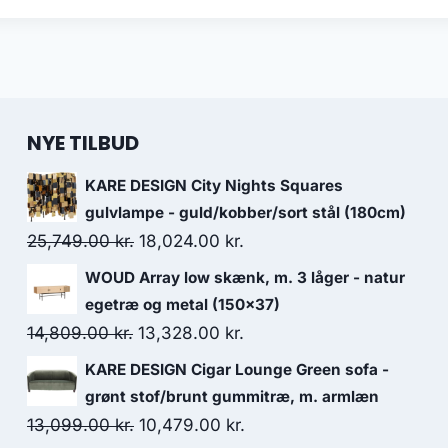
NYE TILBUD
KARE DESIGN City Nights Squares
gulvlampe - guld/kobber/sort stål (180cm)
25,749.00
kr.
18,024.00
kr.
WOUD Array low skænk, m. 3 låger - natur
egetræ og metal (150x37)
14,809.00
kr.
13,328.00
kr.
KARE DESIGN Cigar Lounge Green sofa -
grønt stof/brunt gummitræ, m. armlæn
13,099.00
kr.
10,479.00
kr.