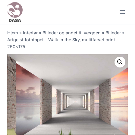
Skip
to
content
Hjem
»
Interiør
»
Billeder og andet til væggen
»
Billeder
»
Artgeist fototapet – Walk in the Sky, mulitfarvet print
250×175