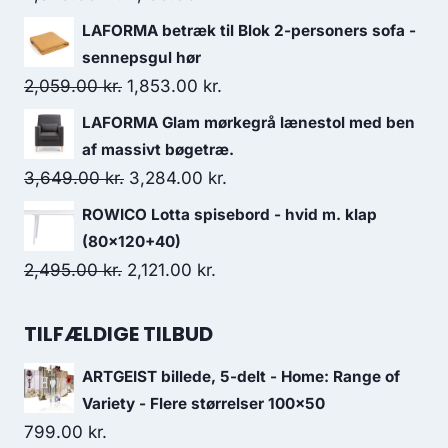
LAFORMA betræk til Blok 2-personers sofa -
sennepsgul hør
2,059.00
kr.
1,853.00
kr.
LAFORMA Glam mørkegrå lænestol med ben
af massivt bøgetræ.
3,649.00
kr.
3,284.00
kr.
ROWICO Lotta spisebord - hvid m. klap
(80x120+40)
2,495.00
kr.
2,121.00
kr.
TILFÆLDIGE TILBUD
ARTGEIST billede, 5-delt - Home: Range of
Variety - Flere størrelser 100x50
799.00
kr.