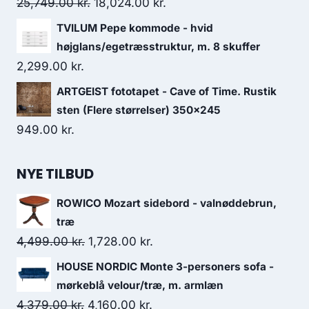
25,749.00
kr.
18,024.00
kr.
TVILUM Pepe kommode - hvid
højglans/egetræsstruktur, m. 8 skuffer
2,299.00
kr.
ARTGEIST fototapet - Cave of Time. Rustik
sten (Flere størrelser) 350x245
949.00
kr.
NYE TILBUD
ROWICO Mozart sidebord - valnøddebrun,
træ
4,499.00
kr.
1,728.00
kr.
HOUSE NORDIC Monte 3-personers sofa -
mørkeblå velour/træ, m. armlæn
4,379.00
kr.
4,160.00
kr.