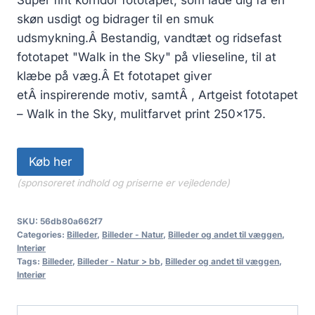
skøn usdigt og bidrager til en smuk
udsmykning.Â Bestandig, vandtæt og ridsefast
fototapet "Walk in the Sky" på vlieseline, til at
klæbe på væg.Â Et fototapet giver
etÂ inspirerende motiv, samtÂ , Artgeist fototapet
– Walk in the Sky, mulitfarvet print 250×175.
Køb her
(sponsoreret indhold og priserne er vejledende)
SKU:
56db80a662f7
Categories:
Billeder
,
Billeder - Natur
,
Billeder og andet til væggen
,
Interiør
Tags:
Billeder
,
Billeder - Natur > bb
,
Billeder og andet til væggen
,
Interiør