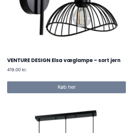
VENTURE DESIGN Elsa væglampe – sort jern
419.00
kr.
Køb her