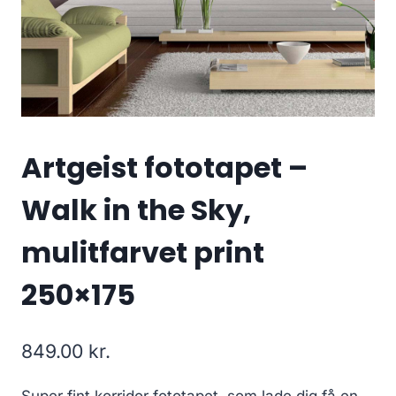
Artgeist fototapet –
Walk in the Sky,
mulitfarvet print
250×175
849.00
kr.
Super fint korridor fototapet, som lade dig få en