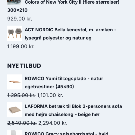
Colors of New York City II (flere størrelser)
300x210
929.00
kr.
ACT NORDIC Bella lænestol, m. armlæn -
lysegrå polyester og natur eg
1,199.00
kr.
NYE TILBUD
ROWICO Yumi tillægsplade - natur
egetræsfiner (45x90)
1,295.00
kr.
1,101.00
kr.
LAFORMA betræk til Blok 2-personers sofa
med højre chaiselong - beige hør
2,549.00
kr.
2,294.00
kr.
ROWICO Gracy spisebordsstol - hvid