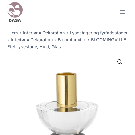
Skip
to
content
Hjem
»
Interiør
»
Dekoration
»
Lysestager og fyrfadsstager
»
Interiør
»
Dekoration
»
Bloomingville
»
BLOOMINGVILLE
Etel Lysestage, Hvid, Glas