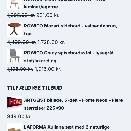
laminat/egetræ
1,095.00
kr.
931.00
kr.
ROWICO Mozart sidebord - valnøddebrun,
træ
4,499.00
kr.
1,728.00
kr.
ROWICO Gracy spisebordsstol - lysegråt
stof/lakeret eg
1,195.00
kr.
1,016.00
kr.
TILFÆLDIGE TILBUD
ARTGEIST billede, 5-delt - Home Neon - Flere
størrelser 225x90
949.00
kr.
LAFORMA Xuliana sæt med 2 naturlige