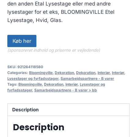
den anden Etal Lysestage eller med andre
lysestager for et eks, BLOOMINGVILLE Etel
Lysestage, Hvid, Glas.
Køb her
(sponsoreret indhold og priserne er vejledende)
SKU:
921264118580
Categories:
Bloomingville
,
Dekoration
,
Dekoration
,
Interiør
,
Interiør
,
Lysestager og fyrfadsstager
,
Samarbejdspartnere - B varer
Tags:
Bloomingville
,
Dekoration
,
Interiør
,
Lysestager og
fyrfadsstager
,
Samarbejdspartnere - B varer > bb
Description
Description