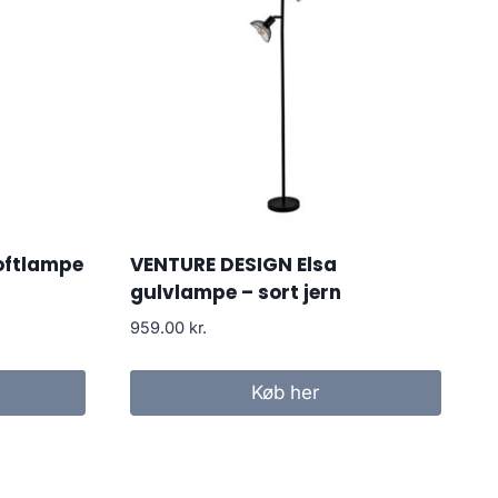
oftlampe
VENTURE DESIGN Elsa
gulvlampe – sort jern
959.00
kr.
Køb her