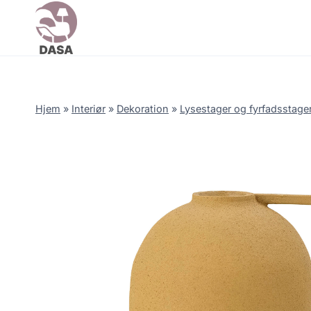
Skip
to
content
Hjem
»
Interiør
»
Dekoration
»
Lysestager og fyrfadsstage