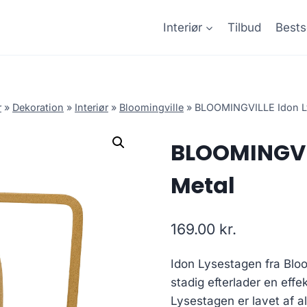
Interiør
Tilbud
Bests
r
»
Dekoration
»
Interiør
»
Bloomingville
»
BLOOMINGVILLE Idon Ly
BLOOMINGVIL
Metal
169.00
kr.
Idon Lysestagen fra Bloo
stadig efterlader en eff
Lysestagen er lavet af a