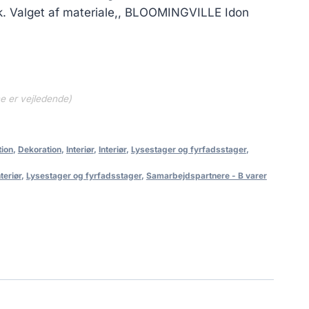
ook. Valget af materiale,, BLOOMINGVILLE Idon
ne er vejledende)
ion
,
Dekoration
,
Interiør
,
Interiør
,
Lysestager og fyrfadsstager
,
nteriør
,
Lysestager og fyrfadsstager
,
Samarbejdspartnere - B varer