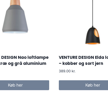
 DESIGN Nao loftlampe
VENTURE DESIGN Elda l
 træ og grå aluminium
– kobber og sort jern
389.00
kr.
Køb her
Køb her