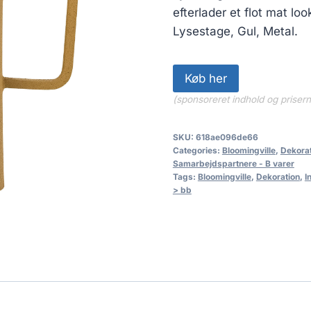
efterlader et flot mat l
Lysestage, Gul, Metal.
Køb her
(sponsoreret indhold og priser
SKU:
618ae096de66
Categories:
Bloomingville
,
Dekorat
Samarbejdspartnere - B varer
Tags:
Bloomingville
,
Dekoration
,
I
> bb