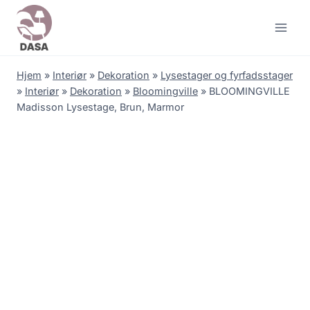
Skip
to
content
Hjem
»
Interiør
»
Dekoration
»
Lysestager og fyrfadsstager
»
Interiør
»
Dekoration
»
Bloomingville
»
BLOOMINGVILLE
Madisson Lysestage, Brun, Marmor