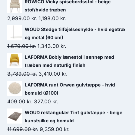
ROWICO Vicky spisebordsstol - beige
stof/hvide træben
2,999.00
kr.
1,198.00
kr.
WOUD Stedge tilføjelseshylde - hvid egetræ
og metal (60 cm)
1,679.00
kr.
1,343.00
kr.
LAFORMA Bobly lænestol i sennep med
træben med naturlig finish
3,789.00
kr.
3,410.00
kr.
LAFORMA runt Orwen gulvtæppe - hvid
bomuld (Ø100)
409.00
kr.
327.00
kr.
WOUD rektangulær Tint gulvtæppe - beige
kunstsilke og bomuld
11,699.00
kr.
9,359.00
kr.