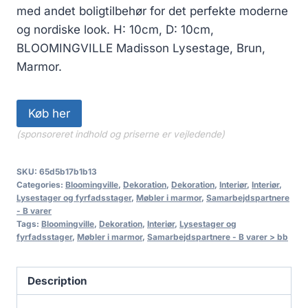
med andet boligtilbehør for det perfekte moderne
og nordiske look. H: 10cm, D: 10cm,
BLOOMINGVILLE Madisson Lysestage, Brun,
Marmor.
Køb her
(sponsoreret indhold og priserne er vejledende)
SKU:
65d5b17b1b13
Categories:
Bloomingville
,
Dekoration
,
Dekoration
,
Interiør
,
Interiør
,
Lysestager og fyrfadsstager
,
Møbler i marmor
,
Samarbejdspartnere
- B varer
Tags:
Bloomingville
,
Dekoration
,
Interiør
,
Lysestager og
fyrfadsstager
,
Møbler i marmor
,
Samarbejdspartnere - B varer > bb
Description