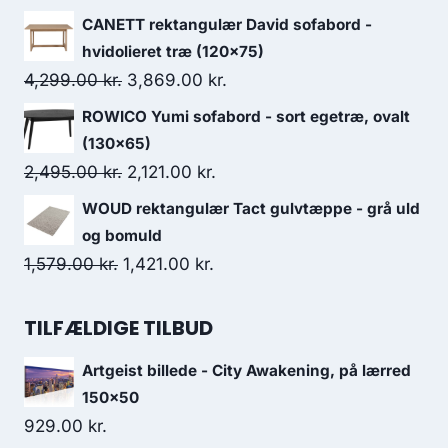
CANETT rektangulær David sofabord -
hvidolieret træ (120x75)
4,299.00
kr.
3,869.00
kr.
ROWICO Yumi sofabord - sort egetræ, ovalt
(130x65)
2,495.00
kr.
2,121.00
kr.
WOUD rektangulær Tact gulvtæppe - grå uld
og bomuld
1,579.00
kr.
1,421.00
kr.
TILFÆLDIGE TILBUD
Artgeist billede - City Awakening, på lærred
150x50
929.00
kr.