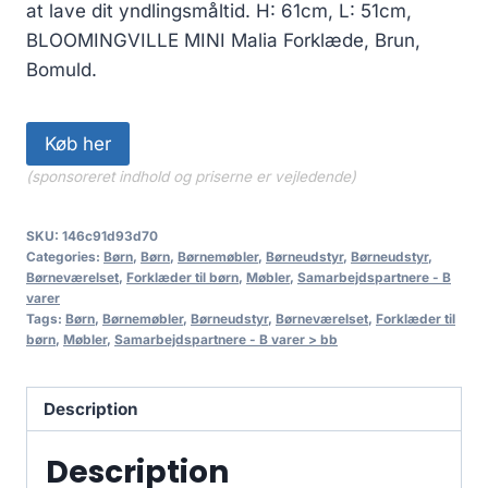
at lave dit yndlingsmåltid. H: 61cm, L: 51cm,
BLOOMINGVILLE MINI Malia Forklæde, Brun,
Bomuld.
Køb her
(sponsoreret indhold og priserne er vejledende)
SKU:
146c91d93d70
Categories:
Børn
,
Børn
,
Børnemøbler
,
Børneudstyr
,
Børneudstyr
,
Børneværelset
,
Forklæder til børn
,
Møbler
,
Samarbejdspartnere - B
varer
Tags:
Børn
,
Børnemøbler
,
Børneudstyr
,
Børneværelset
,
Forklæder til
børn
,
Møbler
,
Samarbejdspartnere - B varer > bb
Description
Description