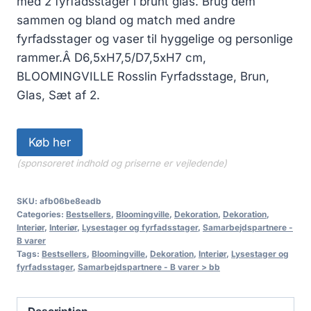
med 2 fyrfadsstager i brunt glas. Brug dem
sammen og bland og match med andre
fyrfadsstager og vaser til hyggelige og personlige
rammer.Â D6,5xH7,5/D7,5xH7 cm,
BLOOMINGVILLE Rosslin Fyrfadsstage, Brun,
Glas, Sæt af 2.
Køb her
(sponsoreret indhold og priserne er vejledende)
SKU:
afb06be8eadb
Categories:
Bestsellers
,
Bloomingville
,
Dekoration
,
Dekoration
,
Interiør
,
Interiør
,
Lysestager og fyrfadsstager
,
Samarbejdspartnere -
B varer
Tags:
Bestsellers
,
Bloomingville
,
Dekoration
,
Interiør
,
Lysestager og
fyrfadsstager
,
Samarbejdspartnere - B varer > bb