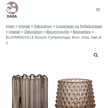
Skip
to
content
Hjem
»
Interiør
»
Dekoration
»
Lysestager og fyrfadsstager
»
Interiør
»
Dekoration
»
Bloomingville
»
Bestsellers
»
BLOOMINGVILLE Rosslin Fyrfadsstage, Brun, Glas, Sæt af
2