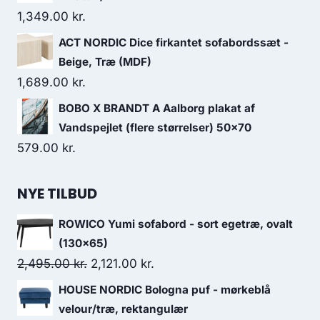
1,349.00
kr.
ACT NORDIC Dice firkantet sofabordssæt -
Beige, Træ (MDF)
1,689.00
kr.
BOBO X BRANDT A Aalborg plakat af
Vandspejlet (flere størrelser) 50x70
579.00
kr.
NYE TILBUD
ROWICO Yumi sofabord - sort egetræ, ovalt
(130x65)
2,495.00
kr.
2,121.00
kr.
HOUSE NORDIC Bologna puf - mørkeblå
velour/træ, rektangulær