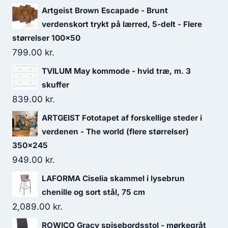
Artgeist Brown Escapade - Brunt
verdenskort trykt på lærred, 5-delt - Flere
størrelser 100x50
799.00
kr.
TVILUM May kommode - hvid træ, m. 3
skuffer
839.00
kr.
ARTGEIST Fototapet af forskellige steder i
verdenen - The world (flere størrelser)
350x245
949.00
kr.
LAFORMA Ciselia skammel i lysebrun
chenille og sort stål, 75 cm
2,089.00
kr.
ROWICO Gracy spisebordsstol - mørkegråt