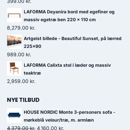
399.00
kr.
LAFORMA Deyanira bord med egefiner og
massiv egetræ ben 220 x 110 cm
8,279.00
kr.
Artgeist billede - Beautiful Sunset, på lærred
225x90
989.00
kr.
LAFORMA Calixta stol i læder og massiv
teaktræ
2,959.00
kr.
NYE TILBUD
HOUSE NORDIC Monte 3-personers sofa -
mørkeblå velour/træ, m. armlæn
4,379.00
kr.
4,160.00
kr.