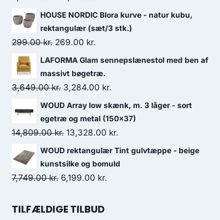
HOUSE NORDIC Blora kurve - natur kubu,
rektangulær (sæt/3 stk.)
299.00
kr.
269.00
kr.
LAFORMA Glam sennepslænestol med ben af
massivt bøgetræ.
3,649.00
kr.
3,284.00
kr.
WOUD Array low skænk, m. 3 låger - sort
egetræ og metal (150x37)
14,809.00
kr.
13,328.00
kr.
WOUD rektangulær Tint gulvtæppe - beige
kunstsilke og bomuld
7,749.00
kr.
6,199.00
kr.
TILFÆLDIGE TILBUD