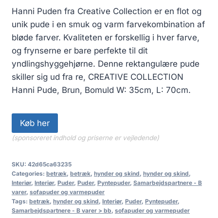
Hanni Puden fra Creative Collection er en flot og
unik pude i en smuk og varm farvekombination af
bløde farver. Kvaliteten er forskellig i hver farve,
og frynserne er bare perfekte til dit
yndlingshyggehjørne. Denne rektangulære pude
skiller sig ud fra re, CREATIVE COLLECTION
Hanni Pude, Brun, Bomuld W: 35cm, L: 70cm.
Køb her
(sponsoreret indhold og priserne er vejledende)
SKU:
42d65ca63235
Categories:
betræk
,
betræk
,
hynder og skind
,
hynder og skind
,
Interiør
,
Interiør
,
Puder
,
Puder
,
Pyntepuder
,
Samarbejdspartnere - B
varer
,
sofapuder og varmepuder
Tags:
betræk
,
hynder og skind
,
Interiør
,
Puder
,
Pyntepuder
,
Samarbejdspartnere - B varer > bb
,
sofapuder og varmepuder