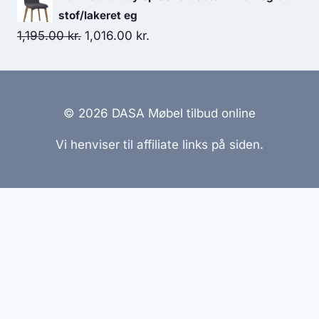
stof/lakeret eg
1,195.00
kr.
1,016.00
kr.
© 2026 DASA Møbel tilbud online
Vi henviser til affiliate links på siden.
Hjemmesider Til Salg
|
Hjemmeside Udvikling
|
Online
Tilbud
Denne side kan være skabt med AI! Indholdet er
genereret med henblik på at informere og inspirere,
men vi anbefaler altid at dobbelttjekke vigtige