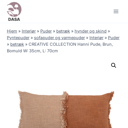
Skip
to
content
Hjem
»
Interiør
»
Puder
»
betræk
»
hynder og skind
»
Pyntepuder
»
sofapuder og varmepuder
»
Interiør
»
Puder
»
betræk
»
CREATIVE COLLECTION Hanni Pude, Brun,
Bomuld W: 35cm, L: 70cm