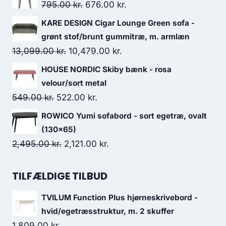
795.00
kr.
676.00
kr.
KARE DESIGN Cigar Lounge Green sofa -
grønt stof/brunt gummitræ, m. armlæn
13,099.00
kr.
10,479.00
kr.
HOUSE NORDIC Skiby bænk - rosa
velour/sort metal
549.00
kr.
522.00
kr.
ROWICO Yumi sofabord - sort egetræ, ovalt
(130x65)
2,495.00
kr.
2,121.00
kr.
TILFÆLDIGE TILBUD
TVILUM Function Plus hjørneskrivebord -
hvid/egetræsstruktur, m. 2 skuffer
1,809.00
kr.