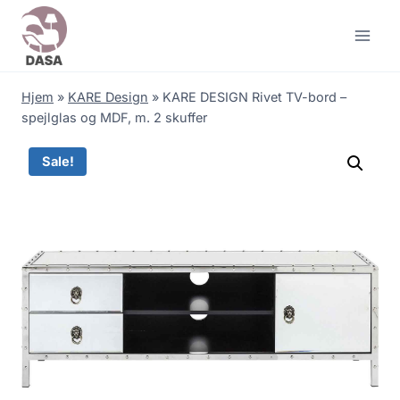
Skip
to
content
Hjem
»
KARE Design
»
KARE DESIGN Rivet TV-bord –
spejlglas og MDF, m. 2 skuffer
Sale!