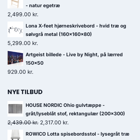
- natur egetræ
2,499.00
kr.
Lona X-feet hjørneskrivebord - hvid træ og
sølvgrå metal (160x160x80)
5,299.00
kr.
Artgeist billede - Live by Night, på lærred
150x50
929.00
kr.
NYE TILBUD
HOUSE NORDIC Ohio gulvtæppe -
gråt/lyseblåt stof, rektangulær (200x300)
2,439.00
kr.
2,317.00
kr.
ROWICO Lotta spisebordsstol - lysegråt træ