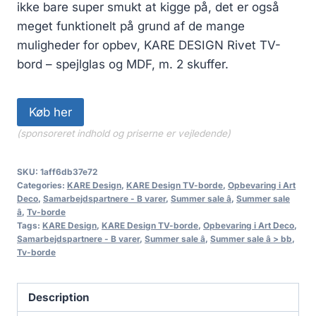
ikke bare super smukt at kigge på, det er også
meget funktionelt på grund af de mange
muligheder for opbev, KARE DESIGN Rivet TV-
bord – spejlglas og MDF, m. 2 skuffer.
Køb her
(sponsoreret indhold og priserne er vejledende)
SKU:
1aff6db37e72
Categories:
KARE Design
,
KARE Design TV-borde
,
Opbevaring i Art
Deco
,
Samarbejdspartnere - B varer
,
Summer sale â
,
Summer sale
â
,
Tv-borde
Tags:
KARE Design
,
KARE Design TV-borde
,
Opbevaring i Art Deco
,
Samarbejdspartnere - B varer
,
Summer sale â
,
Summer sale â > bb
,
Tv-borde
Description