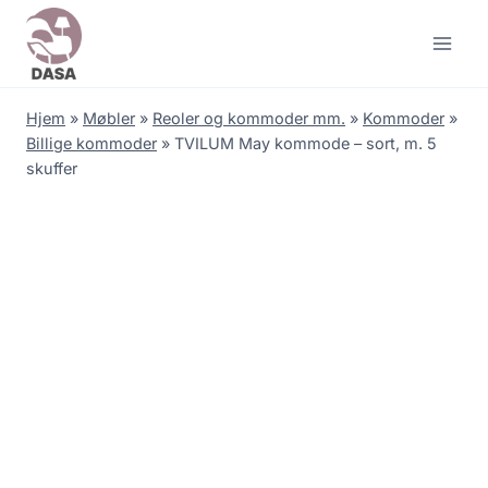
Skip
to
content
Hjem
»
Møbler
»
Reoler og kommoder mm.
»
Kommoder
»
Billige kommoder
»
TVILUM May kommode – sort, m. 5
skuffer