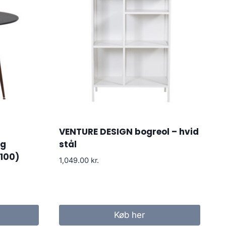
VENTURE DESIGN bogreol – hvid
og
stål
Ø100)
1,049.00
kr.
Køb her