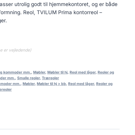
asser utrolig godt til hjemmekontoret, og er både
dformning. Reol, TVILUM Prima kontorreol –
er.
ne er vejledende)
 og kommoder mm.
,
Møbler
,
Møbler til hj
,
Reol med låger
,
Reoler og
oder mm.
,
Smalle reoler
,
Træreoler
ommoder mm.
,
Møbler
,
Møbler til hj > bb
,
Reol med låger
,
Reoler og
æreoler