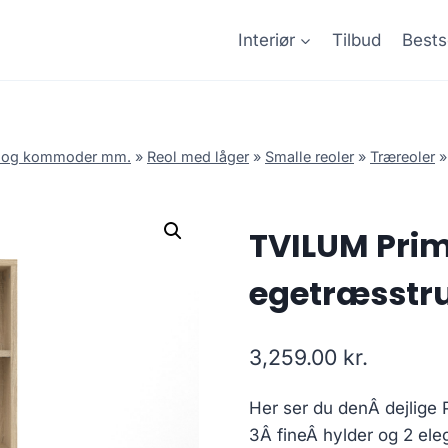
Interiør
Tilbud
Bests
r og kommoder mm.
»
Reol med låger
»
Smalle reoler
»
Træreoler
TVILUM Prim
egetræsstru
3,259.00
kr.
Her ser du denÂ dejlige 
3Â fineÂ hylder og 2 eleg