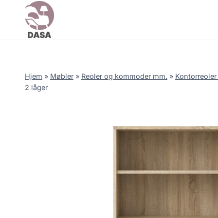
Skip
to
content
Hjem
»
Møbler
»
Reoler og kommoder mm.
»
Kontorreole
2 låger