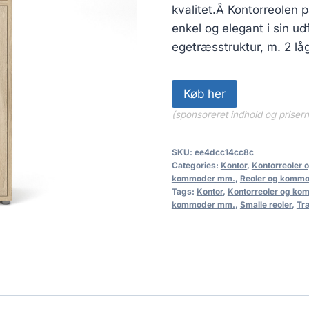
kvalitet.Â Kontorreolen p
enkel og elegant i sin u
egetræsstruktur, m. 2 låg
Køb her
(sponsoreret indhold og priser
SKU:
ee4dcc14cc8c
Categories:
Kontor
,
Kontorreoler
kommoder mm.
,
Reoler og komm
Tags:
Kontor
,
Kontorreoler og k
kommoder mm.
,
Smalle reoler
,
Tr