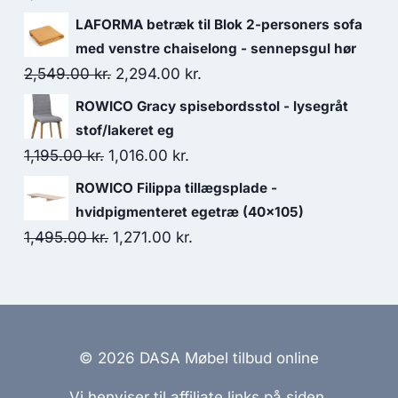
LAFORMA betræk til Blok 2-personers sofa
med venstre chaiselong - sennepsgul hør
2,549.00
kr.
2,294.00
kr.
ROWICO Gracy spisebordsstol - lysegråt
stof/lakeret eg
1,195.00
kr.
1,016.00
kr.
ROWICO Filippa tillægsplade -
hvidpigmenteret egetræ (40x105)
1,495.00
kr.
1,271.00
kr.
© 2026 DASA Møbel tilbud online
Vi henviser til affiliate links på siden.