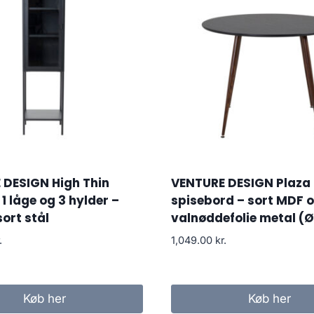
 DESIGN High Thin
VENTURE DESIGN Plaza
1 låge og 3 hylder –
spisebord – sort MDF 
sort stål
valnøddefolie metal (
.
1,049.00
kr.
Køb her
Køb her