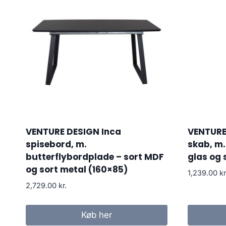
VENTURE DESIGN Inca
VENTURE
spisebord, m.
skab, m. 
butterflybordplade – sort MDF
glas og 
og sort metal (160×85)
1,239.00
kr
2,729.00
kr.
Køb her