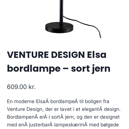
VENTURE DESIGN Elsa
bordlampe – sort jern
609.00
kr.
En moderne ElsaÂ bordlampeÂ til boligen fra
Venture Design, der er lavet i et elegantÂ design.
BordlampenÂ erÂ i sortÂ jern, og den er designet
med enÂ justerbarÂ lampeskærmÂ med bølgede