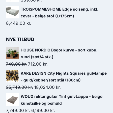
389.00
kr.
TROISPOMMESHOME Edge solseng, inkl.
cover - beige stof (L:175cm)
8,449.00
kr.
NYE TILBUD
HOUSE NORDIC Bogor kurve - sort kubu,
rund (sæt/4 stk.)
749.00
kr.
712.00
kr.
KARE DESIGN City Nights Squares gulvlampe
- guld/kobber/sort stål (180cm)
25,749.00
kr.
18,024.00
kr.
WOUD rektangulær Tint gulvtæppe - beige
kunstsilke og bomuld
7,749.00
kr.
6,199.00
kr.