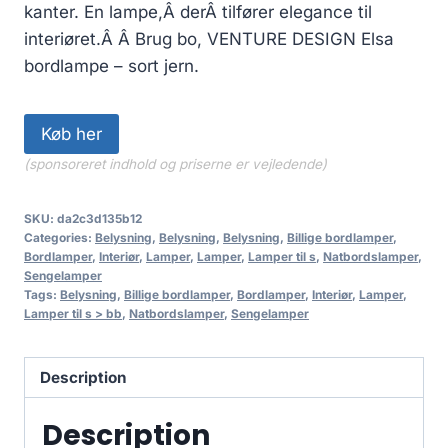
kanter. En lampe,Â derÂ tilfører elegance til
interiøret.Â Â Brug bo, VENTURE DESIGN Elsa
bordlampe – sort jern.
Køb her
(sponsoreret indhold og priserne er vejledende)
SKU:
da2c3d135b12
Categories:
Belysning
,
Belysning
,
Belysning
,
Billige bordlamper
,
Bordlamper
,
Interiør
,
Lamper
,
Lamper
,
Lamper til s
,
Natbordslamper
,
Sengelamper
Tags:
Belysning
,
Billige bordlamper
,
Bordlamper
,
Interiør
,
Lamper
,
Lamper til s > bb
,
Natbordslamper
,
Sengelamper
Description
Description