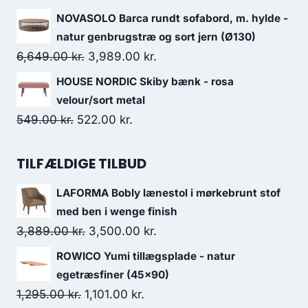
NOVASOLO Barca rundt sofabord, m. hylde -
natur genbrugstræ og sort jern (Ø130)
6,649.00
kr.
3,989.00
kr.
HOUSE NORDIC Skiby bænk - rosa
velour/sort metal
549.00
kr.
522.00
kr.
TILFÆLDIGE TILBUD
LAFORMA Bobly lænestol i mørkebrunt stof
med ben i wenge finish
3,889.00
kr.
3,500.00
kr.
ROWICO Yumi tillægsplade - natur
egetræsfiner (45x90)
1,295.00
kr.
1,101.00
kr.