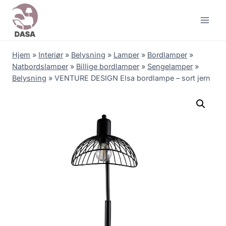
Skip
to
content
Hjem
»
Interiør
»
Belysning
»
Lamper
»
Bordlamper
»
Natbordslamper
»
Billige bordlamper
»
Sengelamper
»
Belysning
»
VENTURE DESIGN Elsa bordlampe – sort jern