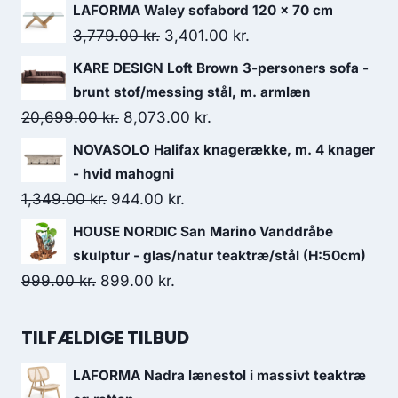
LAFORMA Waley sofabord 120 x 70 cm
3,779.00
kr.
3,401.00
kr.
KARE DESIGN Loft Brown 3-personers sofa -
brunt stof/messing stål, m. armlæn
20,699.00
kr.
8,073.00
kr.
NOVASOLO Halifax knagerække, m. 4 knager
- hvid mahogni
1,349.00
kr.
944.00
kr.
HOUSE NORDIC San Marino Vanddråbe
skulptur - glas/natur teaktræ/stål (H:50cm)
999.00
kr.
899.00
kr.
TILFÆLDIGE TILBUD
LAFORMA Nadra lænestol i massivt teaktræ