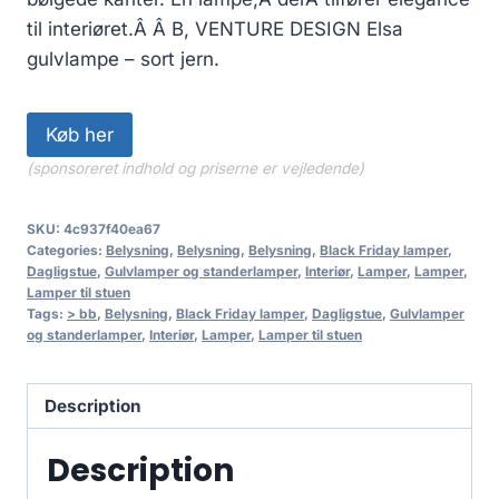
til interiøret.Â Â B, VENTURE DESIGN Elsa
gulvlampe – sort jern.
Køb her
(sponsoreret indhold og priserne er vejledende)
SKU:
4c937f40ea67
Categories:
Belysning
,
Belysning
,
Belysning
,
Black Friday lamper
,
Dagligstue
,
Gulvlamper og standerlamper
,
Interiør
,
Lamper
,
Lamper
,
Lamper til stuen
Tags:
> bb
,
Belysning
,
Black Friday lamper
,
Dagligstue
,
Gulvlamper
og standerlamper
,
Interiør
,
Lamper
,
Lamper til stuen
Description
Description