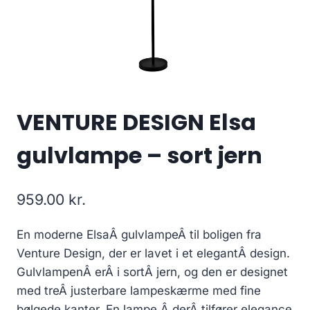
VENTURE DESIGN Elsa
gulvlampe – sort jern
959.00
kr.
En moderne ElsaÂ gulvlampeÂ til boligen fra
Venture Design, der er lavet i et elegantÂ design.
GulvlampenÂ erÂ i sortÂ jern, og den er designet
med treÂ justerbare lampeskærme med fine
bølgede kanter. En lampe,Â derÂ tilfører elegance