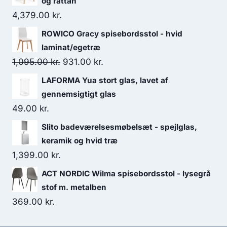
og rattan
4,379.00
kr.
ROWICO Gracy spisebordsstol - hvid
laminat/egetræ
1,095.00
kr.
931.00
kr.
LAFORMA Yua stort glas, lavet af
gennemsigtigt glas
49.00
kr.
Slito badeværelsesmøbelsæt - spejlglas,
keramik og hvid træ
1,399.00
kr.
ACT NORDIC Wilma spisebordsstol - lysegrå
stof m. metalben
369.00
kr.