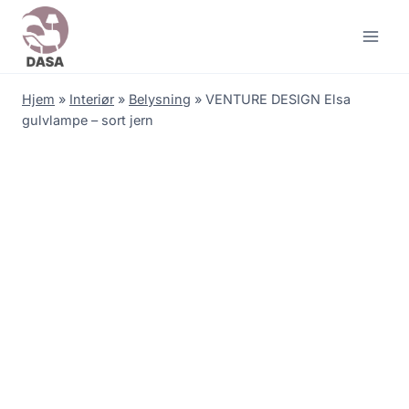
Skip
to
content
Hjem
»
Interiør
»
Belysning
»
VENTURE DESIGN Elsa
gulvlampe – sort jern