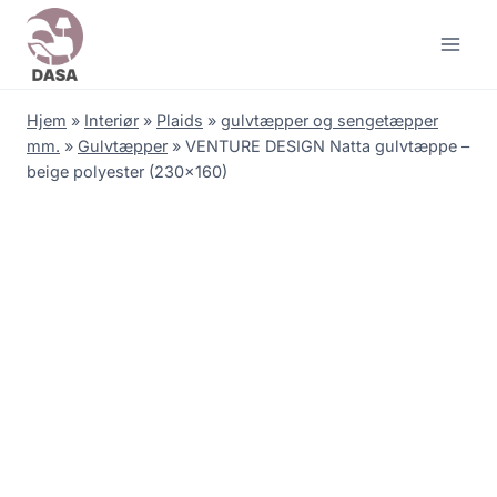
Skip
to
content
Hjem
»
Interiør
»
Plaids
»
gulvtæpper og sengetæpper
mm.
»
Gulvtæpper
»
VENTURE DESIGN Natta gulvtæppe –
beige polyester (230×160)