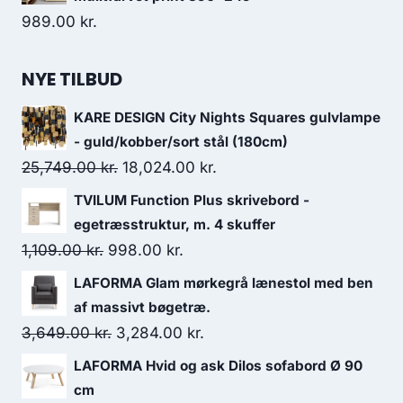
989.00
kr.
NYE TILBUD
KARE DESIGN City Nights Squares gulvlampe
- guld/kobber/sort stål (180cm)
25,749.00
kr.
18,024.00
kr.
TVILUM Function Plus skrivebord -
egetræsstruktur, m. 4 skuffer
1,109.00
kr.
998.00
kr.
LAFORMA Glam mørkegrå lænestol med ben
af massivt bøgetræ.
3,649.00
kr.
3,284.00
kr.
LAFORMA Hvid og ask Dilos sofabord Ø 90
cm