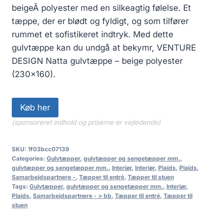
beigeÂ polyester med en silkeagtig følelse. Et
tæppe, der er blødt og fyldigt, og som tilfører
rummet et sofistikeret indtryk. Med dette
gulvtæppe kan du undgå at bekymr, VENTURE
DESIGN Natta gulvtæppe – beige polyester
(230×160).
Køb her
(sponsoreret indhold og priserne er vejledende)
SKU:
1f03bcc07139
Categories:
Gulvtæpper
,
gulvtæpper og sengetæpper mm.
,
gulvtæpper og sengetæpper mm.
,
Interiør
,
Interiør
,
Plaids
,
Plaids
,
Samarbejdspartnere -
,
Tæpper til entré
,
Tæpper til stuen
Tags:
Gulvtæpper
,
gulvtæpper og sengetæpper mm.
,
Interiør
,
Plaids
,
Samarbejdspartnere - > bb
,
Tæpper til entré
,
Tæpper til
stuen