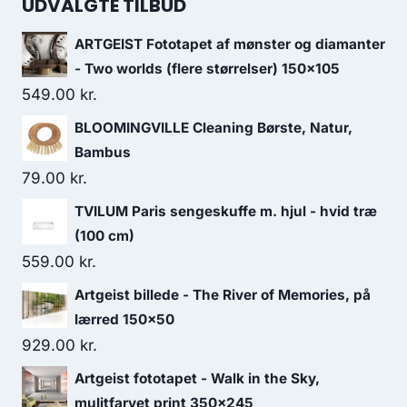
UDVALGTE TILBUD
ARTGEIST Fototapet af mønster og diamanter
- Two worlds (flere størrelser) 150x105
549.00
kr.
BLOOMINGVILLE Cleaning Børste, Natur,
Bambus
79.00
kr.
TVILUM Paris sengeskuffe m. hjul - hvid træ
(100 cm)
559.00
kr.
Artgeist billede - The River of Memories, på
lærred 150x50
929.00
kr.
Artgeist fototapet - Walk in the Sky,
mulitfarvet print 350x245