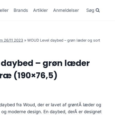
eller
Brands
Artikler
Anmeldelser
Søg
o.m 26/11 2023
»
WOUD Level daybed – grøn læder og sort
 daybed – grøn læder
træ (190×76,5)
 daybed fra Woud, der er lavet af grøntÂ læder og
k og moderne design. En daybed, derÂ er designet