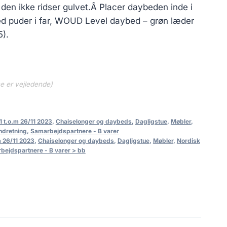
den ikke ridser gulvet.Â Placer daybeden inde i
d puder i far, WOUD Level daybed – grøn læder
5).
ne er vejledende)
1 t.o.m 26/11 2023
,
Chaiselonger og daybeds
,
Dagligstue
,
Møbler
,
indretning
,
Samarbejdspartnere - B varer
m 26/11 2023
,
Chaiselonger og daybeds
,
Dagligstue
,
Møbler
,
Nordisk
bejdspartnere - B varer > bb