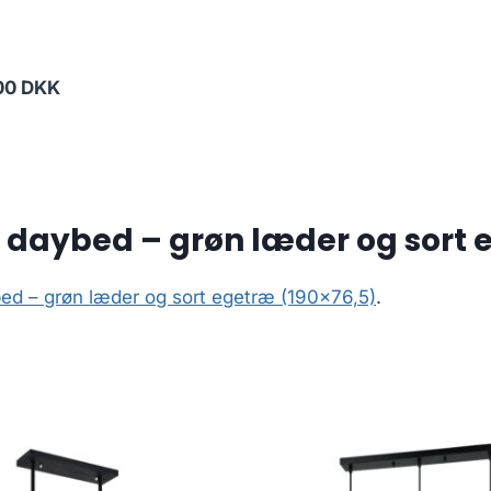
00 DKK
daybed – grøn læder og sort 
d – grøn læder og sort egetræ (190×76,5)
.