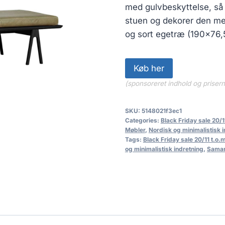
med gulvbeskyttelse, så 
stuen og dekorer den me
og sort egetræ (190×76,
Køb her
(sponsoreret indhold og priser
SKU:
5148021f3ec1
Categories:
Black Friday sale 20/1
Møbler
,
Nordisk og minimalistisk 
Tags:
Black Friday sale 20/11 t.o.
og minimalistisk indretning
,
Samar