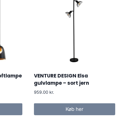
oftlampe
VENTURE DESIGN Elsa
gulvlampe – sort jern
959.00
kr.
Køb her