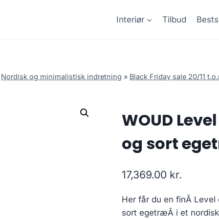
Interiør
Tilbud
Bests
»
Nordisk og minimalistisk indretning
»
Black Friday sale 20/11 t.
WOUD Level
og sort ege
17,369.00
kr.
Her får du en finÂ Level
sort egetræÂ i et nordis