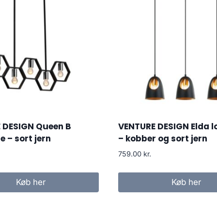
 DESIGN Queen B
VENTURE DESIGN Elda l
e – sort jern
– kobber og sort jern
759.00
kr.
Køb her
Køb her