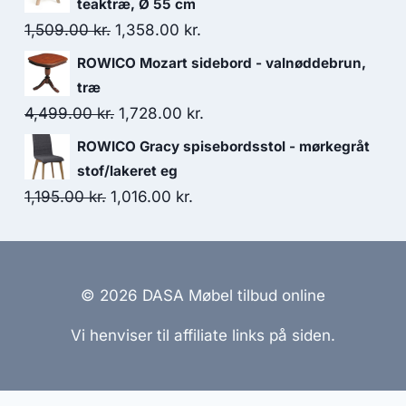
teaktræ, Ø 55 cm
1,509.00
kr.
1,358.00
kr.
ROWICO Mozart sidebord - valnøddebrun,
træ
4,499.00
kr.
1,728.00
kr.
ROWICO Gracy spisebordsstol - mørkegråt
stof/lakeret eg
1,195.00
kr.
1,016.00
kr.
© 2026 DASA Møbel tilbud online
Vi henviser til affiliate links på siden.