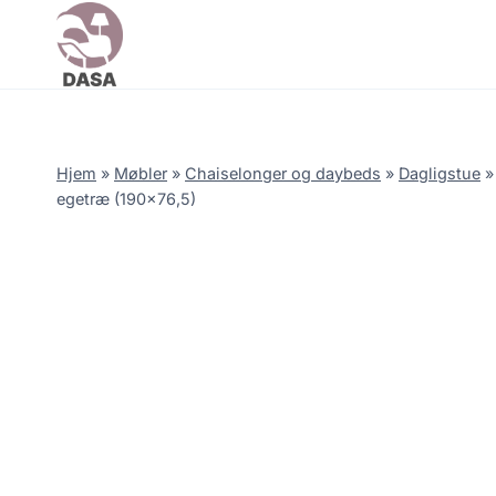
Skip
to
content
Hjem
»
Møbler
»
Chaiselonger og daybeds
»
Dagligstue
egetræ (190×76,5)