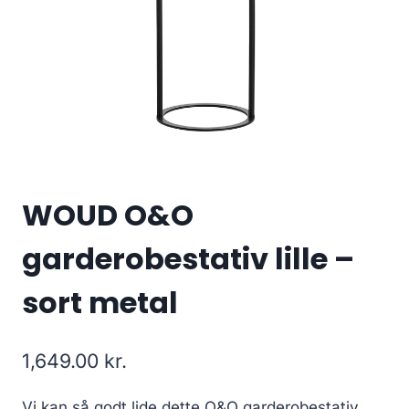
WOUD O&O
garderobestativ lille –
sort metal
1,649.00
kr.
Vi kan så godt lide dette O&O garderobestativ,