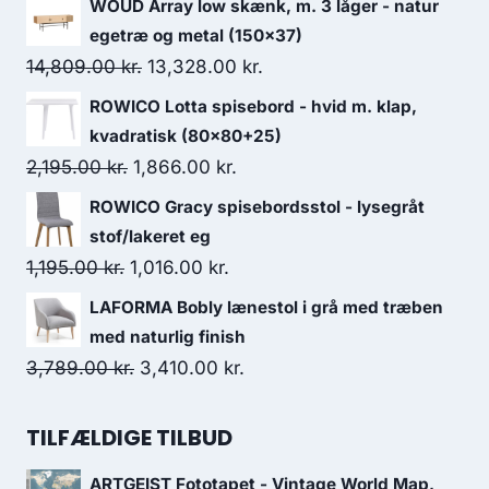
WOUD Array low skænk, m. 3 låger - natur
egetræ og metal (150x37)
14,809.00
kr.
13,328.00
kr.
ROWICO Lotta spisebord - hvid m. klap,
kvadratisk (80x80+25)
2,195.00
kr.
1,866.00
kr.
ROWICO Gracy spisebordsstol - lysegråt
stof/lakeret eg
1,195.00
kr.
1,016.00
kr.
LAFORMA Bobly lænestol i grå med træben
med naturlig finish
3,789.00
kr.
3,410.00
kr.
TILFÆLDIGE TILBUD
ARTGEIST Fototapet - Vintage World Map,