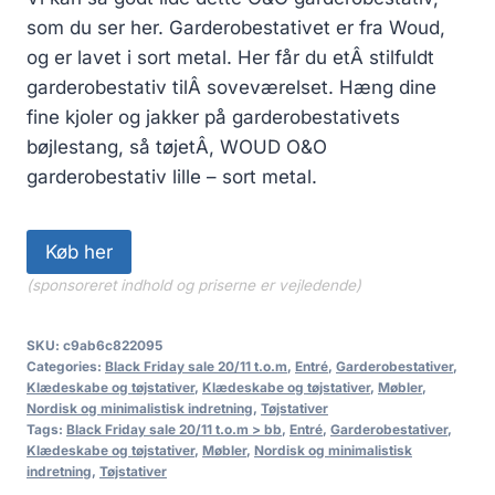
som du ser her. Garderobestativet er fra Woud,
og er lavet i sort metal. Her får du etÂ stilfuldt
garderobestativ tilÂ soveværelset. Hæng dine
fine kjoler og jakker på garderobestativets
bøjlestang, så tøjetÂ, WOUD O&O
garderobestativ lille – sort metal.
Køb her
(sponsoreret indhold og priserne er vejledende)
SKU:
c9ab6c822095
Categories:
Black Friday sale 20/11 t.o.m
,
Entré
,
Garderobestativer
,
Klædeskabe og tøjstativer
,
Klædeskabe og tøjstativer
,
Møbler
,
Nordisk og minimalistisk indretning
,
Tøjstativer
Tags:
Black Friday sale 20/11 t.o.m > bb
,
Entré
,
Garderobestativer
,
Klædeskabe og tøjstativer
,
Møbler
,
Nordisk og minimalistisk
indretning
,
Tøjstativer