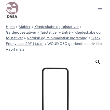
Skip
to
content
Hjem
»
Møbler
»
Klædeskabe og tøjstativer
»
Garderobestativer
»
Tøjstativer
»
Entré
»
Klædeskabe og
tøjstativer
»
Nordisk og minimalistisk indretning
»
Black
Friday sale 20/11 t.o.m
»
WOUD O&O garderobestativ lille
– sort metal