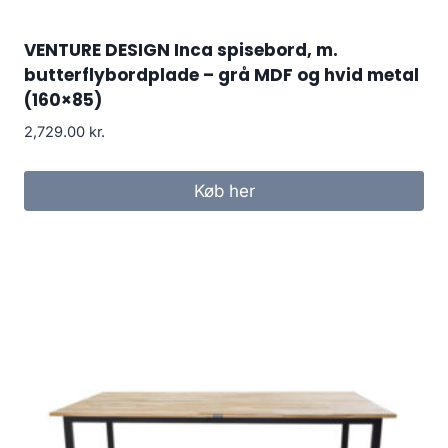
VENTURE DESIGN Inca spisebord, m.
butterflybordplade – grå MDF og hvid metal
(160×85)
2,729.00
kr.
Køb her