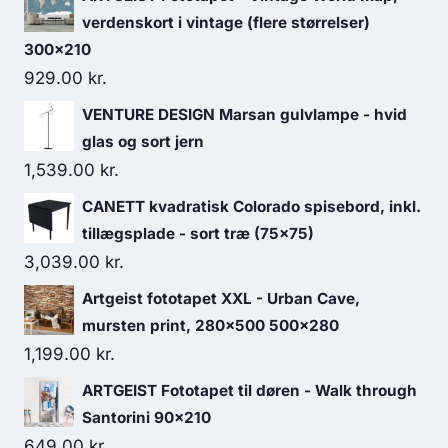
verdenskort i vintage (flere størrelser)
300x210
929.00
kr.
VENTURE DESIGN Marsan gulvlampe - hvid
glas og sort jern
1,539.00
kr.
CANETT kvadratisk Colorado spisebord, inkl.
tillægsplade - sort træ (75x75)
3,039.00
kr.
Artgeist fototapet XXL - Urban Cave,
mursten print, 280x500 500x280
1,199.00
kr.
ARTGEIST Fototapet til døren - Walk through
Santorini 90x210
649.00
kr.