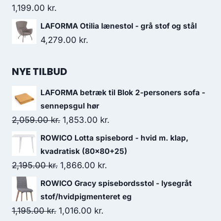
1,199.00
kr.
LAFORMA Otilia lænestol - grå stof og stål
4,279.00
kr.
NYE TILBUD
LAFORMA betræk til Blok 2-personers sofa -
sennepsgul hør
2,059.00
kr.
1,853.00
kr.
ROWICO Lotta spisebord - hvid m. klap,
kvadratisk (80x80+25)
2,195.00
kr.
1,866.00
kr.
ROWICO Gracy spisebordsstol - lysegråt
stof/hvidpigmenteret eg
1,195.00
kr.
1,016.00
kr.