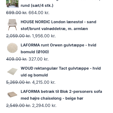
rund (sæt/4 stk.)
699.00
kr.
664.00
kr.
HOUSE NORDIC London lænestol - sand
stof/brunt valnøddetræ, m. armlæn
2,059.00
kr.
1,956.00
kr.
LAFORMA runt Orwen gulvtæppe - hvid
bomuld (Ø100)
409.00
kr.
327.00
kr.
WOUD rektangulær Tact gulvtæppe - hvid
uld og bomuld
5,269.00
kr.
4,215.00
kr.
LAFORMA betræk til Blok 2-personers sofa
med højre chaiselong - beige hør
2,549.00
kr.
2,294.00
kr.