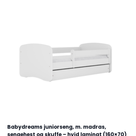
Babydreams juniorseng, m. madras,
sengehest og skuffe – hvid laminat (160×70)