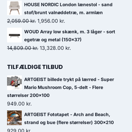
HOUSE NORDIC London lænestol - sand
stof/brunt valnøddetræ, m. armlæn
2,059.00
kr.
1,956.00
kr.
WOUD Array low skænk, m. 3 låger - sort
egetræ og metal (150x37)
14,809.00
kr.
13,328.00
kr.
TILFÆLDIGE TILBUD
ARTGEIST billede trykt på lærred - Super
Mario Mushroom Cop, 5-delt - Flere
størrelser 200x100
949.00
kr.
ARTGEIST Fototapet - Arch and Beach,
strand og bue (flere størrelser) 300x210
929.00
kr.