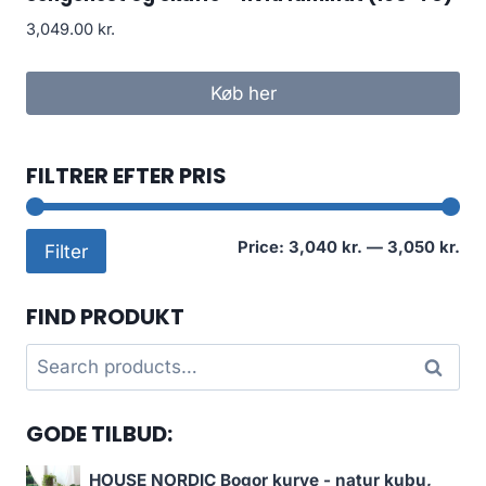
3,049.00
kr.
Køb her
FILTRER EFTER PRIS
Mi
Ma
Price:
3,040 kr.
—
3,050 kr.
Filter
pri
pri
FIND PRODUKT
Search
Search
for:
GODE TILBUD:
HOUSE NORDIC Bogor kurve - natur kubu,