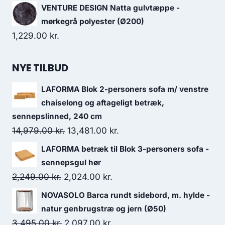
VENTURE DESIGN Natta gulvtæppe -
mørkegrå polyester (Ø200)
1,229.00
kr.
NYE TILBUD
LAFORMA Blok 2-personers sofa m/ venstre
chaiselong og aftageligt betræk,
sennepslinned, 240 cm
14,979.00
kr.
13,481.00
kr.
LAFORMA betræk til Blok 3-personers sofa -
sennepsgul hør
2,249.00
kr.
2,024.00
kr.
NOVASOLO Barca rundt sidebord, m. hylde -
natur genbrugstræ og jern (Ø50)
3,495.00
kr.
2,097.00
kr.