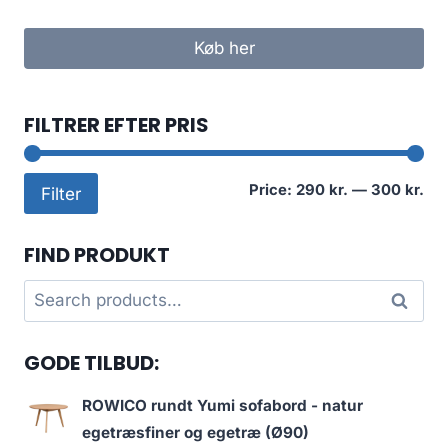
Køb her
FILTRER EFTER PRIS
Mi
Ma
Price:
290 kr.
—
300 kr.
Filter
pri
pri
FIND PRODUKT
Search
Search
for:
GODE TILBUD:
ROWICO rundt Yumi sofabord - natur
egetræsfiner og egetræ (Ø90)