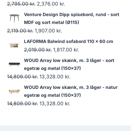
2,795.00
kr.
2,376.00
kr.
Venture Design Dipp spisebord, rund - sort
MDF og sort metal (Ø115)
2,119.00
kr.
1,907.00
kr.
LAFORMA Balwind sofabord 110 x 60 cm
2,019.00
kr.
1,817.00
kr.
WOUD Array low skænk, m. 3 låger - sort
egetræ og metal (150x37)
14,809.00
kr.
13,328.00
kr.
WOUD Array low skænk, m. 3 låger - natur
egetræ og metal (150x37)
14,809.00
kr.
13,328.00
kr.