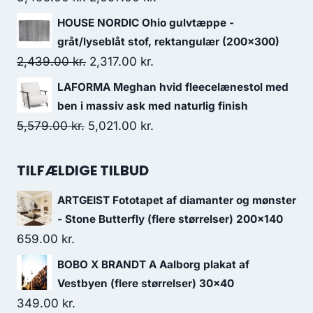
HOUSE NORDIC Ohio gulvtæppe -
gråt/lyseblåt stof, rektangulær (200x300)
2,439.00
kr.
2,317.00
kr.
LAFORMA Meghan hvid fleecelænestol med
ben i massiv ask med naturlig finish
5,579.00
kr.
5,021.00
kr.
TILFÆLDIGE TILBUD
ARTGEIST Fototapet af diamanter og mønster
- Stone Butterfly (flere størrelser) 200x140
659.00
kr.
BOBO X BRANDT A Aalborg plakat af
Vestbyen (flere størrelser) 30x40
349.00
kr.