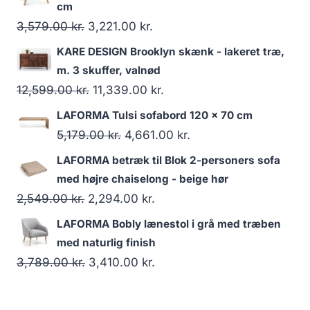
cm
3,579.00
kr.
3,221.00
kr.
KARE DESIGN Brooklyn skænk - lakeret træ,
m. 3 skuffer, valnød
12,599.00
kr.
11,339.00
kr.
LAFORMA Tulsi sofabord 120 x 70 cm
5,179.00
kr.
4,661.00
kr.
LAFORMA betræk til Blok 2-personers sofa
med højre chaiselong - beige hør
2,549.00
kr.
2,294.00
kr.
LAFORMA Bobly lænestol i grå med træben
med naturlig finish
3,789.00
kr.
3,410.00
kr.