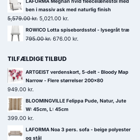
LAFORMA Meghan hvid fleecelænestol med
ben i massiv ask med naturlig finish
5,579.00
kr.
5,021.00
kr.
ROWICO Lotta spisebordsstol - lysegråt træ
795.00
kr.
676.00
kr.
TILFÆLDIGE TILBUD
ARTGEIST verdenskort, 5-delt - Bloody Map
Narrow - Flere størrelser 200x80
949.00
kr.
BLOOMINGVILLE Felippa Pude, Natur, Jute
W: 45cm, L: 45cm
399.00
kr.
LAFORMA Noa 3 pers. sofa - beige polyester
og stål