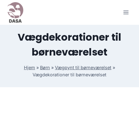
Skip
to
content
Vægdekorationer til
børneværelset
Hjem
»
Børn
»
Vægpynt til børneværelset
»
Vægdekorationer til børneværelset