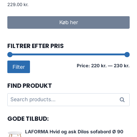
229.00
kr.
Køb her
FILTRER EFTER PRIS
Mi
Ma
Price:
220 kr.
—
230 kr.
Filter
pri
pri
FIND PRODUKT
Search
Search
for:
GODE TILBUD:
LAFORMA Hvid og ask Dilos sofabord Ø 90