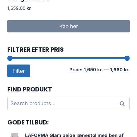
1,659.00
kr.
Køb her
FILTRER EFTER PRIS
Mi
Ma
Price:
1,650 kr.
—
1,660 kr.
Filter
pri
pri
FIND PRODUKT
Search
Search
for:
GODE TILBUD:
LAFORMA Glam beige lænestol med ben af