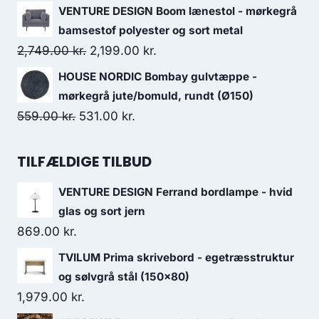
VENTURE DESIGN Boom lænestol - mørkegrå
bamsestof polyester og sort metal
2,749.00
kr.
2,199.00
kr.
HOUSE NORDIC Bombay gulvtæppe -
mørkegrå jute/bomuld, rundt (Ø150)
559.00
kr.
531.00
kr.
TILFÆLDIGE TILBUD
VENTURE DESIGN Ferrand bordlampe - hvid
glas og sort jern
869.00
kr.
TVILUM Prima skrivebord - egetræsstruktur
og sølvgrå stål (150x80)
1,979.00
kr.