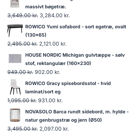
massivt bøgetræ.
3,649.00
kr.
3,284.00
kr.
ROWICO Yumi sofabord - sort egetræ, ovalt
(130x65)
2,495.00
kr.
2,121.00
kr.
HOUSE NORDIC Michigan gulvtæppe - sølv
stof, rektangulær (160x230)
949.00
kr.
902.00
kr.
ROWICO Gracy spisebordsstol - hvid
laminat/sort eg
1,095.00
kr.
931.00
kr.
NOVASOLO Barca rundt sidebord, m. hylde -
natur genbrugstræ og jern (Ø50)
3,495.00
kr.
2,097.00
kr.