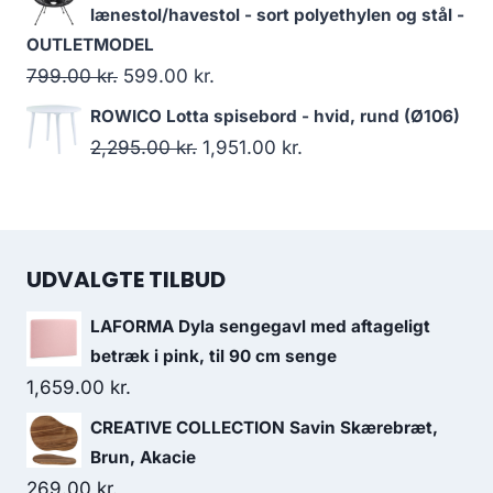
lænestol/havestol - sort polyethylen og stål -
OUTLETMODEL
799.00
kr.
599.00
kr.
ROWICO Lotta spisebord - hvid, rund (Ø106)
2,295.00
kr.
1,951.00
kr.
UDVALGTE TILBUD
LAFORMA Dyla sengegavl med aftageligt
betræk i pink, til 90 cm senge
1,659.00
kr.
CREATIVE COLLECTION Savin Skærebræt,
Brun, Akacie
269.00
kr.