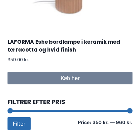
LAFORMA Eshe bordlampe i keramik med
terracotta og hvid finish
359.00
kr.
Køb her
FILTRER EFTER PRIS
Mi
Ma
Price:
350 kr.
—
960 kr.
Filter
pri
pri