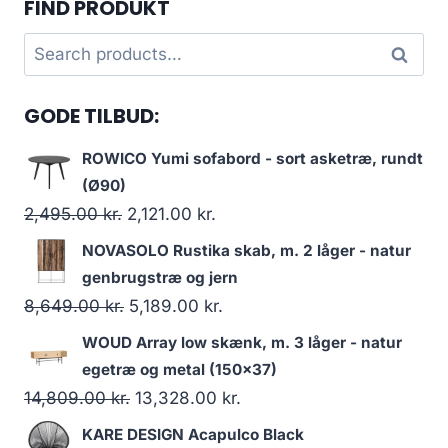
FIND PRODUKT
Search
Search
for:
GODE TILBUD:
ROWICO Yumi sofabord - sort asketræ, rundt
(Ø90)
2,495.00
kr.
2,121.00
kr.
NOVASOLO Rustika skab, m. 2 låger - natur
genbrugstræ og jern
8,649.00
kr.
5,189.00
kr.
WOUD Array low skænk, m. 3 låger - natur
egetræ og metal (150x37)
14,809.00
kr.
13,328.00
kr.
KARE DESIGN Acapulco Black