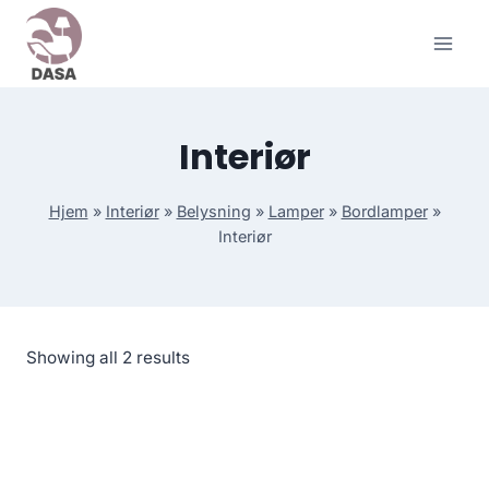
Skip
to
content
Interiør
Hjem
»
Interiør
»
Belysning
»
Lamper
»
Bordlamper
»
Interiør
Showing all 2 results