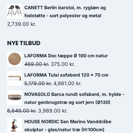
CANETT Berlin barstol, m. ryglæn og
fodstøtte - sort polyester og metal
2,739.00
kr.
NYE TILBUD
LAFORMA Doc tæppe Ø 100 cm natur
469.00
kr.
375.00
kr.
LAFORMA Tulsi sofabord 120 x 70 cm
5,179.00
kr.
4,661.00
kr.
NOVASOLO Barca rundt sofabord, m. hylde -
natur genbrugstræ og sort jern (Ø130)
6,649.00
kr.
3,989.00
kr.
HOUSE NORDIC San Marino Vanddråbe
skulptur - glas/natur træ (H:100cm)