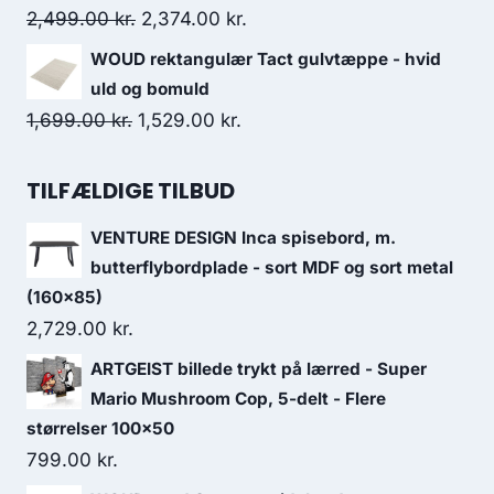
2,499.00
kr.
2,374.00
kr.
WOUD rektangulær Tact gulvtæppe - hvid
uld og bomuld
1,699.00
kr.
1,529.00
kr.
TILFÆLDIGE TILBUD
VENTURE DESIGN Inca spisebord, m.
butterflybordplade - sort MDF og sort metal
(160x85)
2,729.00
kr.
ARTGEIST billede trykt på lærred - Super
Mario Mushroom Cop, 5-delt - Flere
størrelser 100x50
799.00
kr.