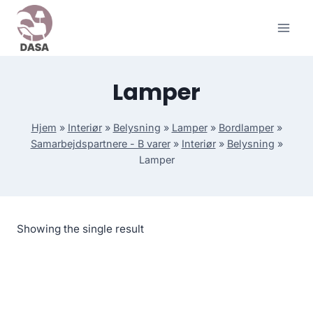
Skip
to
content
Lamper
Hjem
»
Interiør
»
Belysning
»
Lamper
»
Bordlamper
»
Samarbejdspartnere - B varer
»
Interiør
»
Belysning
»
Lamper
Showing the single result