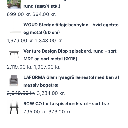
rund (sæt/4 stk.)
699.00
kr.
664.00
kr.
WOUD Stedge tilføjelseshylde - hvid egetræ
og metal (60 cm)
1,679.00
kr.
1,343.00
kr.
Venture Design Dipp spisebord, rund - sort
MDF og sort metal (Ø115)
2,119.00
kr.
1,907.00
kr.
LAFORMA Glam lysegrå lænestol med ben af
massiv bøgetræ.
3,649.00
kr.
3,284.00
kr.
ROWICO Lotta spisebordsstol - sort træ
795.00
kr.
676.00
kr.