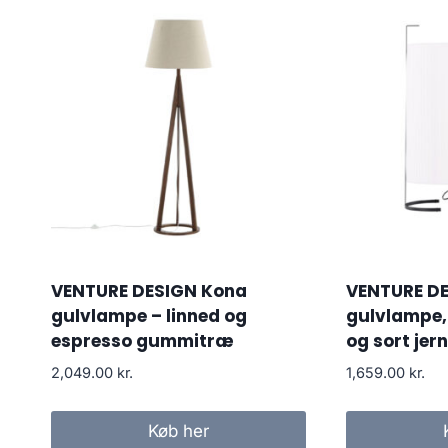
VENTURE DESIGN Kona
VENTURE DE
gulvlampe – linned og
gulvlampe, 
espresso gummitræ
og sort jern
2,049.00
kr.
1,659.00
kr.
Køb her