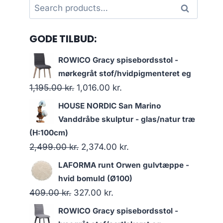
Search
Search
for:
GODE TILBUD:
ROWICO Gracy spisebordsstol -
mørkegråt stof/hvidpigmenteret eg
1,195.00
kr.
1,016.00
kr.
HOUSE NORDIC San Marino
Vanddråbe skulptur - glas/natur træ
(H:100cm)
2,499.00
kr.
2,374.00
kr.
LAFORMA runt Orwen gulvtæppe -
hvid bomuld (Ø100)
409.00
kr.
327.00
kr.
ROWICO Gracy spisebordsstol -