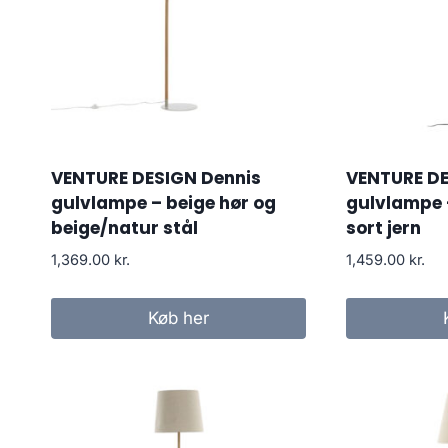
VENTURE DESIGN Dennis
VENTURE DE
gulvlampe – beige hør og
gulvlampe 
beige/natur stål
sort jern
1,369.00
kr.
1,459.00
kr.
Køb her