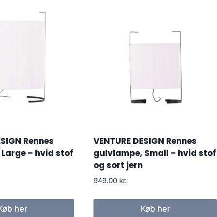
SIGN Rennes
VENTURE DESIGN Rennes
Large – hvid stof
gulvlampe, Small – hvid stof
og sort jern
949.00
kr.
Køb her
Køb her