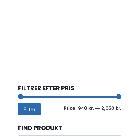
FILTRER EFTER PRIS
Min
Max
Price:
940 kr.
—
2,050 kr.
Filter
price
price
FIND PRODUKT