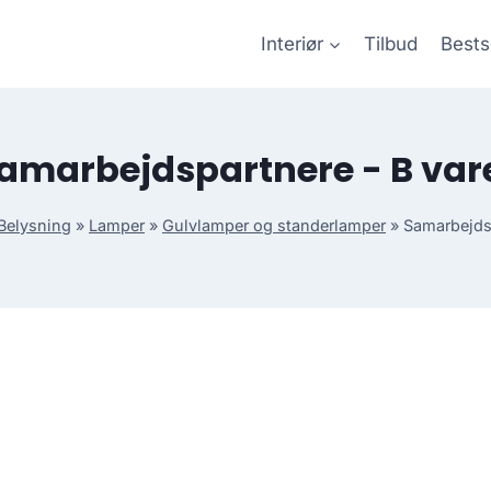
Interiør
Tilbud
Bests
amarbejdspartnere - B var
Belysning
»
Lamper
»
Gulvlamper og standerlamper
»
Samarbejdsp