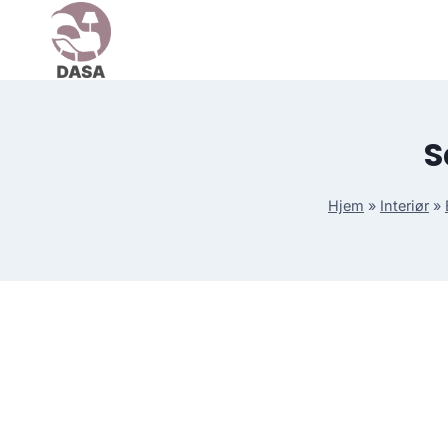
Skip
to
content
S
Hjem
»
Interiør
»