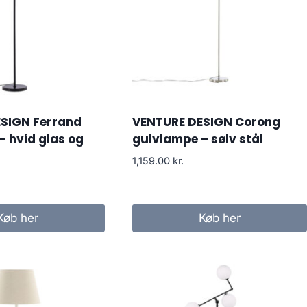
SIGN Ferrand
VENTURE DESIGN Corong
– hvid glas og
gulvlampe – sølv stål
1,159.00
kr.
Køb her
Køb her