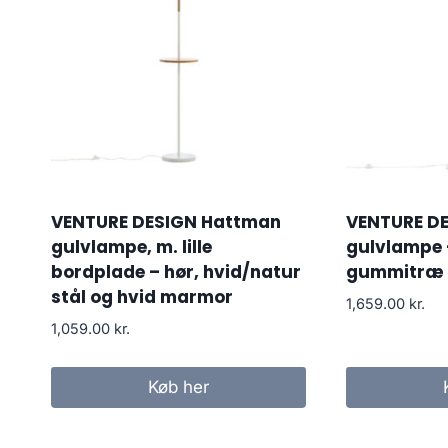
VENTURE DESIGN Hattman
VENTURE D
gulvlampe, m. lille
gulvlampe –
bordplade – hør, hvid/natur
gummitræ
stål og hvid marmor
1,659.00
kr.
1,059.00
kr.
Køb her