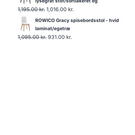
lysegråt stof/sortlakeret eg
1,195.00
kr.
1,016.00
kr.
ROWICO Gracy spisebordsstol - hvid
laminat/egetræ
1,095.00
kr.
931.00
kr.