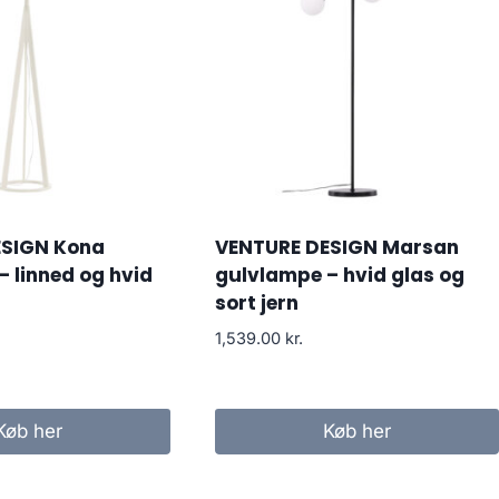
ESIGN Kona
VENTURE DESIGN Marsan
 linned og hvid
gulvlampe – hvid glas og
sort jern
1,539.00
kr.
Køb her
Køb her