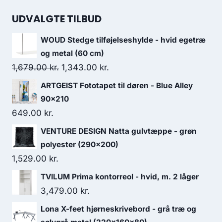
UDVALGTE TILBUD
WOUD Stedge tilføjelseshylde - hvid egetræ
og metal (60 cm)
1,679.00
kr.
1,343.00
kr.
ARTGEIST Fototapet til døren - Blue Alley
90x210
649.00
kr.
VENTURE DESIGN Natta gulvtæppe - grøn
polyester (290x200)
1,529.00
kr.
TVILUM Prima kontorreol - hvid, m. 2 låger
3,479.00
kr.
Lona X-feet hjørneskrivebord - grå træ og