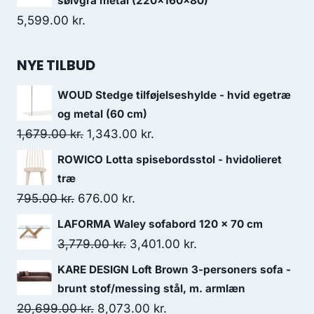
sølvgrå metal (220x160x80)
5,599.00
kr.
NYE TILBUD
WOUD Stedge tilføjelseshylde - hvid egetræ
og metal (60 cm)
1,679.00
kr.
1,343.00
kr.
ROWICO Lotta spisebordsstol - hvidolieret
træ
795.00
kr.
676.00
kr.
LAFORMA Waley sofabord 120 x 70 cm
3,779.00
kr.
3,401.00
kr.
KARE DESIGN Loft Brown 3-personers sofa -
brunt stof/messing stål, m. armlæn
20,699.00
kr.
8,073.00
kr.