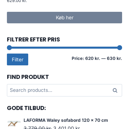
629.00
kr.
Køb her
FILTRER EFTER PRIS
Mi
Ma
Price:
620 kr.
—
630 kr.
Filter
pri
pri
FIND PRODUKT
Search
Search
for:
GODE TILBUD:
LAFORMA Waley sofabord 120 x 70 cm
3,779.00
kr.
3,401.00
kr.