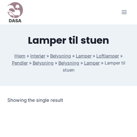
Skip
to
content
Lamper til stuen
Hjem
»
Interiør
»
Belysning
»
Lamper
»
Loftlamper
»
Pendler
»
Belysning
»
Belysning
»
Lamper
»
Lamper til
stuen
Showing the single result