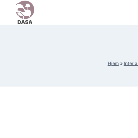
Skip
to
content
Hjem
»
Interiø