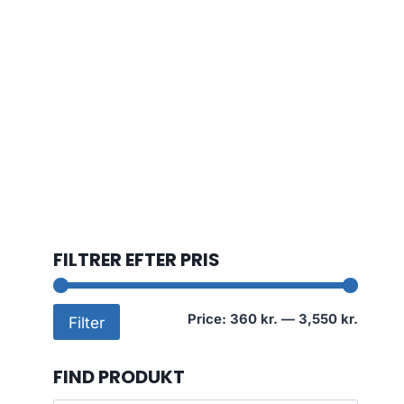
FILTRER EFTER PRIS
Min
Max
Price:
360 kr.
—
3,550 kr.
Filter
price
price
FIND PRODUKT