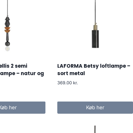
lis 2 semi
LAFORMA Betsy loftlampe –
tlampe – natur og
sort metal
369.00
kr.
Køb her
Køb her