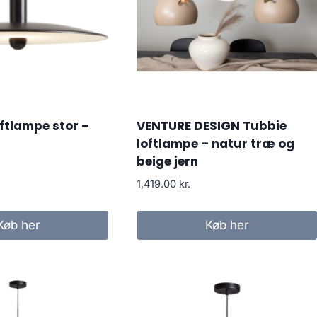
ftlampe stor –
VENTURE DESIGN Tubbie
loftlampe – natur træ og
beige jern
1,419.00
kr.
Køb her
Køb her