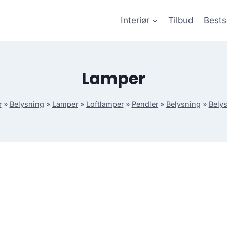
Interiør
Tilbud
Bests
Lamper
r
»
Belysning
»
Lamper
»
Loftlamper
»
Pendler
»
Belysning
»
Bely