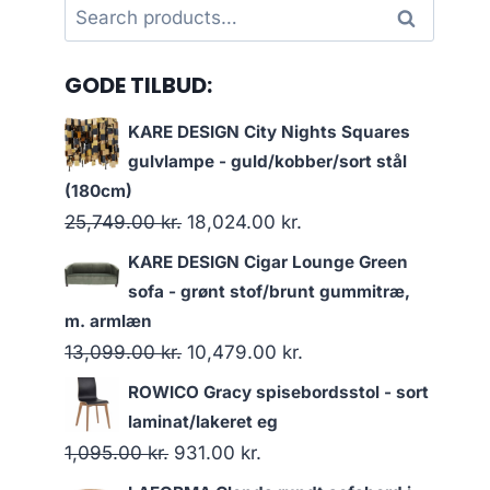
Search
Search
for:
GODE TILBUD:
KARE DESIGN City Nights Squares
gulvlampe - guld/kobber/sort stål
(180cm)
25,749.00
kr.
18,024.00
kr.
KARE DESIGN Cigar Lounge Green
sofa - grønt stof/brunt gummitræ,
m. armlæn
13,099.00
kr.
10,479.00
kr.
ROWICO Gracy spisebordsstol - sort
laminat/lakeret eg
1,095.00
kr.
931.00
kr.