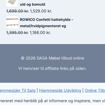
uld og bomuld
1,699.00
kr.
1,529.00
kr.
ROWICO Confetti hattehylde -
metal/hvidpigmenteret eg
1,395.00
kr.
1,186.00
kr.
© 2026 DASA Møbel tilbud online
Vi henviser til affiliate links på siden.
emmesider Til Salg
|
Hjemmeside Udvikling
|
Online Til
reret med henblik på at informere og inspirere, men vi a