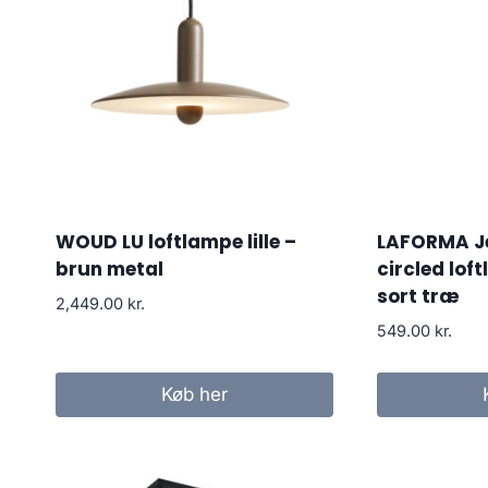
WOUD LU loftlampe lille –
LAFORMA Jel
brun metal
circled lof
sort træ
2,449.00
kr.
549.00
kr.
Køb her