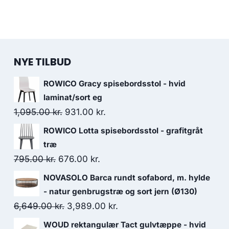
NYE TILBUD
ROWICO Gracy spisebordsstol - hvid
laminat/sort eg
1,095.00
kr.
931.00
kr.
ROWICO Lotta spisebordsstol - grafitgråt
træ
795.00
kr.
676.00
kr.
NOVASOLO Barca rundt sofabord, m. hylde
- natur genbrugstræ og sort jern (Ø130)
6,649.00
kr.
3,989.00
kr.
WOUD rektangulær Tact gulvtæppe - hvid