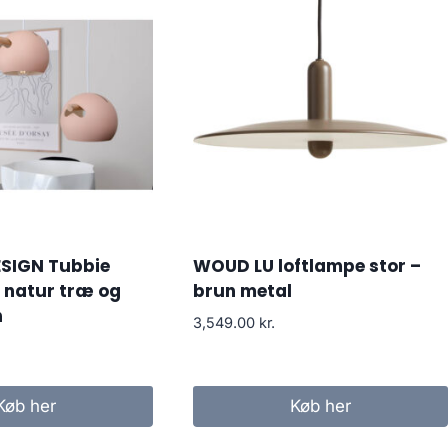
SIGN Tubbie
WOUD LU loftlampe stor –
– natur træ og
brun metal
n
3,549.00
kr.
Køb her
Køb her