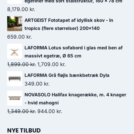
egefiner med sort stålstruktur, 160 x 78 cm
8,179.00
kr.
ARTGEIST Fototapet af idyllisk skov - In
tropics (flere størrelser) 200x140
659.00
kr.
LAFORMA Lotus sofabord i glas med ben af
massivt egetræ, Ø 65 cm
1,899.00
kr.
1,709.00
kr.
LAFORMA Grå fløjls bænkbetræk Dyla
349.00
kr.
NOVASOLO Halifax knagerække, m. 4 knager
- hvid mahogni
1,349.00
kr.
944.00
kr.
NYE TILBUD