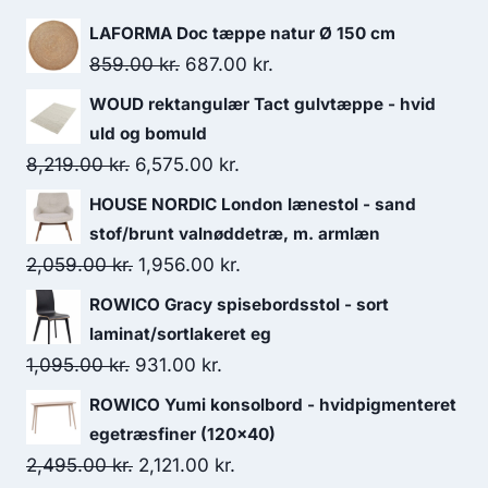
LAFORMA Doc tæppe natur Ø 150 cm
859.00
kr.
687.00
kr.
WOUD rektangulær Tact gulvtæppe - hvid
uld og bomuld
8,219.00
kr.
6,575.00
kr.
HOUSE NORDIC London lænestol - sand
stof/brunt valnøddetræ, m. armlæn
2,059.00
kr.
1,956.00
kr.
ROWICO Gracy spisebordsstol - sort
laminat/sortlakeret eg
1,095.00
kr.
931.00
kr.
ROWICO Yumi konsolbord - hvidpigmenteret
egetræsfiner (120x40)
2,495.00
kr.
2,121.00
kr.