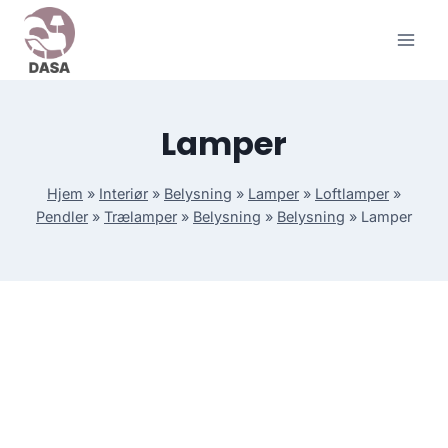
Skip
to
content
Lamper
Hjem
»
Interiør
»
Belysning
»
Lamper
»
Loftlamper
»
Pendler
»
Trælamper
»
Belysning
»
Belysning
»
Lamper