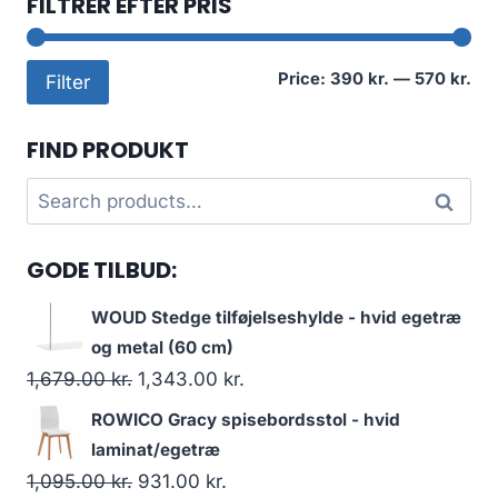
FILTRER EFTER PRIS
Mi
Ma
Price:
390 kr.
—
570 kr.
Filter
pri
pri
FIND PRODUKT
Search
Search
for:
GODE TILBUD:
WOUD Stedge tilføjelseshylde - hvid egetræ
og metal (60 cm)
1,679.00
kr.
1,343.00
kr.
ROWICO Gracy spisebordsstol - hvid
laminat/egetræ
1,095.00
kr.
931.00
kr.