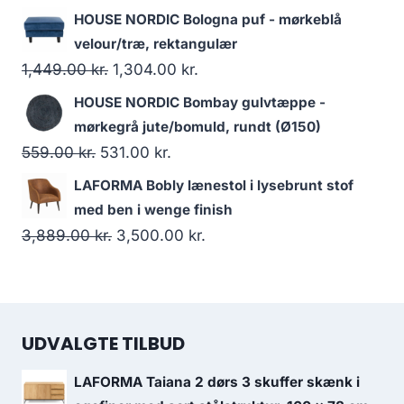
HOUSE NORDIC Bologna puf - mørkeblå
velour/træ, rektangulær
1,449.00
kr.
1,304.00
kr.
HOUSE NORDIC Bombay gulvtæppe -
mørkegrå jute/bomuld, rundt (Ø150)
559.00
kr.
531.00
kr.
LAFORMA Bobly lænestol i lysebrunt stof
med ben i wenge finish
3,889.00
kr.
3,500.00
kr.
UDVALGTE TILBUD
LAFORMA Taiana 2 dørs 3 skuffer skænk i