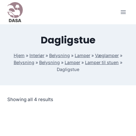
Skip
to
content
Dagligstue
Hjem
»
Interiør
»
Belysning
»
Lamper
»
Væglamper
»
Belysning
»
Belysning
»
Lamper
»
Lamper til stuen
»
Dagligstue
Showing all 4 results