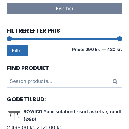
Køb her
FILTRER EFTER PRIS
Mi
Ma
Price:
290 kr.
—
420 kr.
Filter
pri
pri
FIND PRODUKT
Search
Search
for:
GODE TILBUD:
ROWICO Yumi sofabord - sort asketræ, rundt
(Ø90)
2,495.00
kr.
2,121.00
kr.