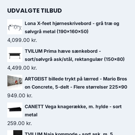
UDVALGTE TILBUD
Lona X-feet hjørneskrivebord - grå træ og
sølvgrå metal (190x160x50)
4,099.00
kr.
TVILUM Prima hæve sænkebord -
sort/sølvgrå ask/stål, rektangulær (150x80)
4,499.00
kr.
ARTGEIST billede trykt på lærred - Mario Bros
on Concrete, 5-delt - Flere størrelser 225x90
949.00
kr.
CANETT Vega knagerække, m. hylde - sort
metal
259.00
kr.
TVILUM Naia kommode - sort ask, m. 5