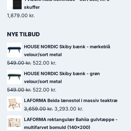
skuffer
1,879.00
kr.
NYE TILBUD
HOUSE NORDIC Skiby bænk - mørkeblå
velour/sort metal
549.00
kr.
522.00
kr.
HOUSE NORDIC Skiby bænk - grøn
velour/sort metal
549.00
kr.
522.00
kr.
LAFORMA Beida lænestol i massiv teaktræ
3,659.00
kr.
3,293.00
kr.
LAFORMA rektangulær Bahiia gulvtæppe -
multifarvet bomuld (140x200)