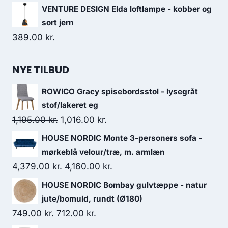
VENTURE DESIGN Elda loftlampe - kobber og
sort jern
389.00
kr.
NYE TILBUD
ROWICO Gracy spisebordsstol - lysegråt
stof/lakeret eg
1,195.00
kr.
1,016.00
kr.
HOUSE NORDIC Monte 3-personers sofa -
mørkeblå velour/træ, m. armlæn
4,379.00
kr.
4,160.00
kr.
HOUSE NORDIC Bombay gulvtæppe - natur
jute/bomuld, rundt (Ø180)
749.00
kr.
712.00
kr.