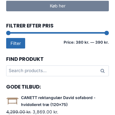
Køb her
FILTRER EFTER PRIS
Mi
Ma
Price:
380 kr.
—
390 kr.
Filter
pri
pri
FIND PRODUKT
Search
Search
for:
GODE TILBUD:
CANETT rektangulær David sofabord -
hvidolieret træ (120x75)
4,299.00
kr.
3,869.00
kr.