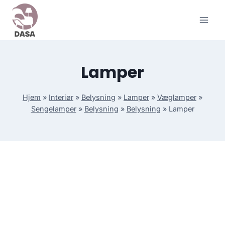
Skip
to
content
Lamper
Hjem
»
Interiør
»
Belysning
»
Lamper
»
Væglamper
»
Sengelamper
»
Belysning
»
Belysning
»
Lamper