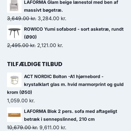
LAFORMA Glam beige lænestol med ben af
massivt bøgetræ.
3,649.00
kr.
3,284.00
kr.
ROWICO Yumi sofabord - sort asketræ, rundt
(Ø90)
2,495.00
kr.
2,121.00
kr.
TILFÆLDIGE TILBUD
ACT NORDIC Bolton -A1 hjørnebord -
krystalklart glas m. hvid marmorprint og guld
krom (Ø50)
1,059.00
kr.
LAFORMA Blok 2 pers. sofa med aftageligt
betræk i sennepslinned, 210 cm
10,679.00
kr.
9,611.00
kr.