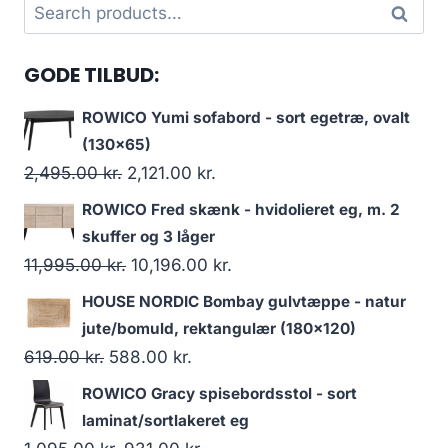
Search
Search
for:
GODE TILBUD:
ROWICO Yumi sofabord - sort egetræ, ovalt
(130x65)
2,495.00
kr.
2,121.00
kr.
ROWICO Fred skænk - hvidolieret eg, m. 2
skuffer og 3 låger
11,995.00
kr.
10,196.00
kr.
HOUSE NORDIC Bombay gulvtæppe - natur
jute/bomuld, rektangulær (180x120)
619.00
kr.
588.00
kr.
ROWICO Gracy spisebordsstol - sort
laminat/sortlakeret eg