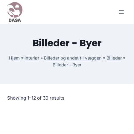
Skip
to
content
Billeder - Byer
Hjem
»
Interiør
»
Billeder og andet til væggen
»
Billeder
»
Billeder - Byer
Showing 1–12 of 30 results