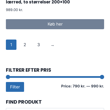
lærred, to størrelser 200×100
989.00
kr.
Køb her
1
2
3
→
FILTRER EFTER PRIS
Mi
Ma
Price:
790 kr.
—
990 kr.
Filter
pri
pri
FIND PRODUKT