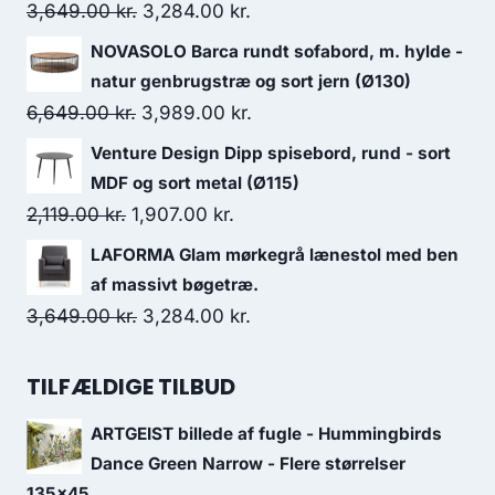
3,649.00
kr.
3,284.00
kr.
NOVASOLO Barca rundt sofabord, m. hylde -
natur genbrugstræ og sort jern (Ø130)
6,649.00
kr.
3,989.00
kr.
Venture Design Dipp spisebord, rund - sort
MDF og sort metal (Ø115)
2,119.00
kr.
1,907.00
kr.
LAFORMA Glam mørkegrå lænestol med ben
af massivt bøgetræ.
3,649.00
kr.
3,284.00
kr.
TILFÆLDIGE TILBUD
ARTGEIST billede af fugle - Hummingbirds
Dance Green Narrow - Flere størrelser
135x45