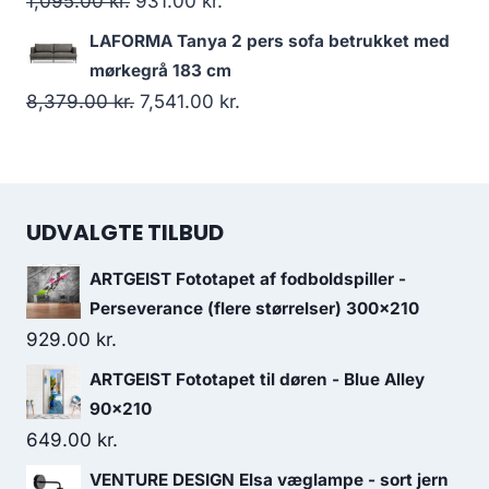
1,095.00
kr.
931.00
kr.
LAFORMA Tanya 2 pers sofa betrukket med
mørkegrå 183 cm
8,379.00
kr.
7,541.00
kr.
UDVALGTE TILBUD
ARTGEIST Fototapet af fodboldspiller -
Perseverance (flere størrelser) 300x210
929.00
kr.
ARTGEIST Fototapet til døren - Blue Alley
90x210
649.00
kr.
VENTURE DESIGN Elsa væglampe - sort jern