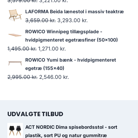
3,579.00
kr.
3,221.00
kr.
LAFORMA Beida lænestol i massiv teaktræ
3,659.00
kr.
3,293.00
kr.
ROWICO Winnipeg tillægsplade -
hvidpigmenteret egetræsfiner (50x100)
1,495.00
kr.
1,271.00
kr.
ROWICO Yumi bænk - hvidpigmenteret
egetræ (155x40)
2,995.00
kr.
2,546.00
kr.
UDVALGTE TILBUD
ACT NORDIC Dima spisebordsstol - sort
plastik, sort PU og natur gummitræ