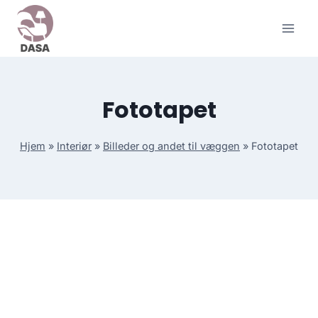
Skip
to
content
Fototapet
Hjem
»
Interiør
»
Billeder og andet til væggen
»
Fototapet