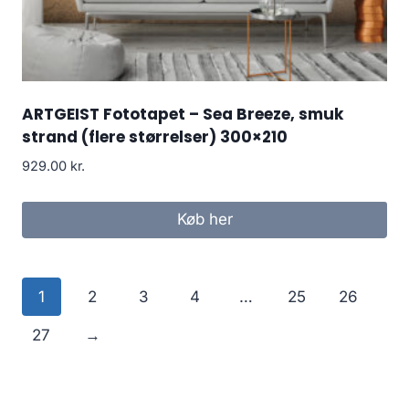
ARTGEIST Fototapet – Sea Breeze, smuk
strand (flere størrelser) 300×210
929.00
kr.
Køb her
1
2
3
4
…
25
26
27
→