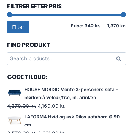
FILTRER EFTER PRIS
Mi
Ma
Price:
340 kr.
—
1,370 kr.
Filter
pri
pri
FIND PRODUKT
Search
Search
for:
GODE TILBUD:
HOUSE NORDIC Monte 3-personers sofa -
mørkeblå velour/træ, m. armlæn
4,379.00
kr.
4,160.00
kr.
LAFORMA Hvid og ask Dilos sofabord Ø 90
cm