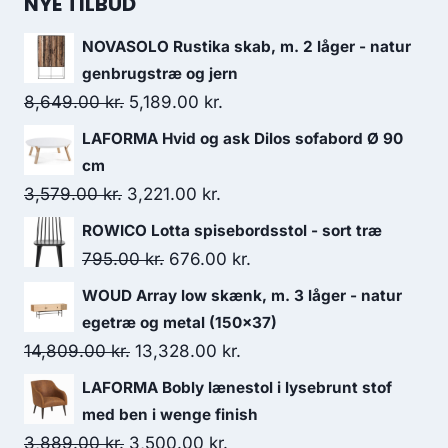
NYE TILBUD
NOVASOLO Rustika skab, m. 2 låger - natur
genbrugstræ og jern
8,649.00
kr.
5,189.00
kr.
LAFORMA Hvid og ask Dilos sofabord Ø 90
cm
3,579.00
kr.
3,221.00
kr.
ROWICO Lotta spisebordsstol - sort træ
795.00
kr.
676.00
kr.
WOUD Array low skænk, m. 3 låger - natur
egetræ og metal (150x37)
14,809.00
kr.
13,328.00
kr.
LAFORMA Bobly lænestol i lysebrunt stof
med ben i wenge finish
3,889.00
kr.
3,500.00
kr.