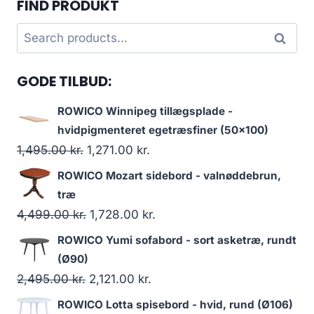
FIND PRODUKT
Search
Search
for:
GODE TILBUD:
ROWICO Winnipeg tillægsplade -
hvidpigmenteret egetræsfiner (50x100)
1,495.00
kr.
1,271.00
kr.
ROWICO Mozart sidebord - valnøddebrun,
træ
4,499.00
kr.
1,728.00
kr.
ROWICO Yumi sofabord - sort asketræ, rundt
(Ø90)
2,495.00
kr.
2,121.00
kr.
ROWICO Lotta spisebord - hvid, rund (Ø106)