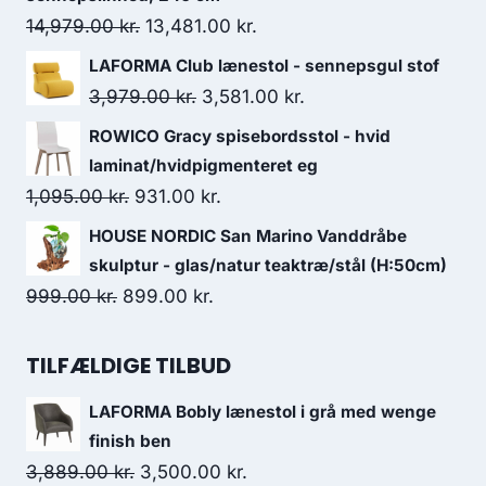
14,979.00
kr.
13,481.00
kr.
LAFORMA Club lænestol - sennepsgul stof
3,979.00
kr.
3,581.00
kr.
ROWICO Gracy spisebordsstol - hvid
laminat/hvidpigmenteret eg
1,095.00
kr.
931.00
kr.
HOUSE NORDIC San Marino Vanddråbe
skulptur - glas/natur teaktræ/stål (H:50cm)
999.00
kr.
899.00
kr.
TILFÆLDIGE TILBUD
LAFORMA Bobly lænestol i grå med wenge
finish ben
3,889.00
kr.
3,500.00
kr.