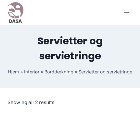
Skip
to
content
Servietter og
servietringe
Hjem
»
Interiør
»
Borddækning
»
Servietter og servietringe
Showing all 2 results