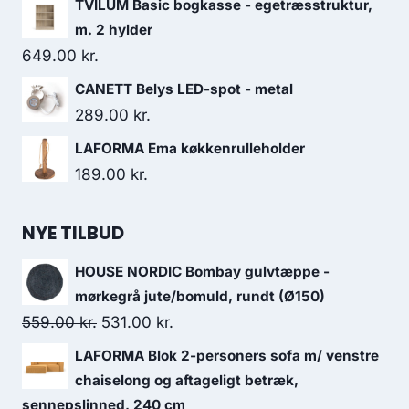
TVILUM Basic bogkasse - egetræsstruktur,
m. 2 hylder
649.00
kr.
CANETT Belys LED-spot - metal
289.00
kr.
LAFORMA Ema køkkenrulleholder
189.00
kr.
NYE TILBUD
HOUSE NORDIC Bombay gulvtæppe -
mørkegrå jute/bomuld, rundt (Ø150)
559.00
kr.
531.00
kr.
LAFORMA Blok 2-personers sofa m/ venstre
chaiselong og aftageligt betræk,
sennepslinned, 240 cm