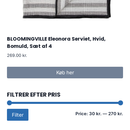
BLOOMINGVILLE Eleonora Serviet, Hvid,
Bomuld, Sæt af 4
269.00
kr.
Køb her
FILTRER EFTER PRIS
Mi
Ma
Price:
30 kr.
—
270 kr.
Filter
pri
pri