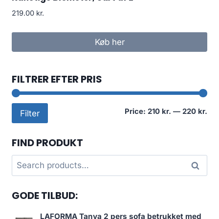
219.00
kr.
Køb her
FILTRER EFTER PRIS
Mi
Ma
Price:
210 kr.
—
220 kr.
Filter
pri
pri
FIND PRODUKT
Search
Search
for:
GODE TILBUD:
LAFORMA Tanya 2 pers sofa betrukket med