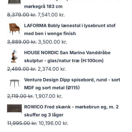
mørkegrå 183 cm
8,379.00
kr.
7,541.00
kr.
LAFORMA Bobly lænestol i lysebrunt stof
med ben i wenge finish
3,889.00
kr.
3,500.00
kr.
HOUSE NORDIC San Marino Vanddråbe
skulptur - glas/natur træ (H:100cm)
2,499.00
kr.
2,374.00
kr.
Venture Design Dipp spisebord, rund - sort
MDF og sort metal (Ø115)
2,119.00
kr.
1,907.00
kr.
ROWICO Fred skænk - mørkebrun eg, m. 2
skuffer og 3 låger
11,995.00
kr.
10,196.00
kr.