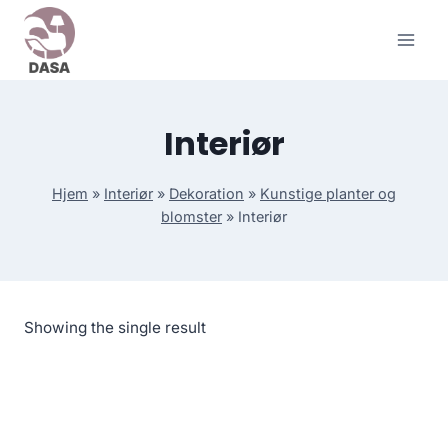
Skip
to
content
Interiør
Hjem
»
Interiør
»
Dekoration
»
Kunstige planter og
blomster
»
Interiør
Showing the single result