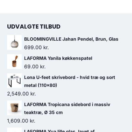
UDVALGTE TILBUD
BLOOMINGVILLE Jahan Pendel, Brun, Glas
699.00
kr.
LAFORMA Yanila køkkenspatel
69.00
kr.
Lona U-feet skrivebord - hvid træ og sort
metal (110x80)
2,549.00
kr.
LAFORMA Tropicana sidebord i massiv
teaktræ, Ø 35 cm
1,609.00
kr.
LAFORMA Yua lille glas, lavet af