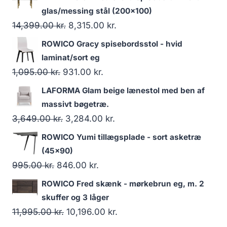
glas/messing stål (200x100)
14,399.00
kr.
8,315.00
kr.
ROWICO Gracy spisebordsstol - hvid
laminat/sort eg
1,095.00
kr.
931.00
kr.
LAFORMA Glam beige lænestol med ben af
massivt bøgetræ.
3,649.00
kr.
3,284.00
kr.
ROWICO Yumi tillægsplade - sort asketræ
(45x90)
995.00
kr.
846.00
kr.
ROWICO Fred skænk - mørkebrun eg, m. 2
skuffer og 3 låger
11,995.00
kr.
10,196.00
kr.