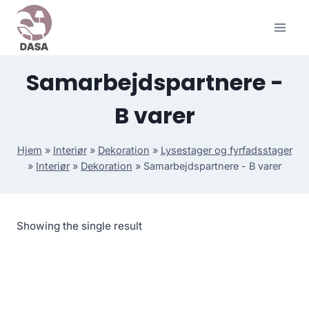
Skip
to
content
Samarbejdspartnere -
B varer
Hjem
»
Interiør
»
Dekoration
»
Lysestager og fyrfadsstager
»
Interiør
»
Dekoration
»
Samarbejdspartnere - B varer
Showing the single result