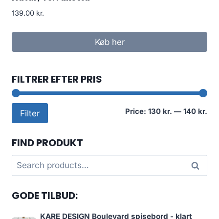
139.00
kr.
Køb her
FILTRER EFTER PRIS
Mi
Ma
Price:
130 kr.
—
140 kr.
Filter
pri
pri
FIND PRODUKT
Search
Search
for:
GODE TILBUD:
KARE DESIGN Boulevard spisebord - klart