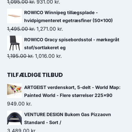
1,095.00
kr.
931.00
kr.
ROWICO Winnipeg tillægsplade -
hvidpigmenteret egetræsfiner (50x100)
1,495.00
kr.
1,271.00
kr.
ROWICO Gracy spisebordsstol - mørkegråt
stof/sortlakeret eg
1,195.00
kr.
1,016.00
kr.
TILFÆLDIGE TILBUD
ARTGEIST verdenskort, 5-delt - World Map:
Painted World - Flere størrelser 225x90
949.00
kr.
VENTURE DESIGN Bukom Gas Pizzaovn
Standard - Sort /
3,489.00
kr.