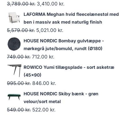
3,789.00
kr.
3,410.00
kr.
LAFORMA Meghan hvid fleecelænestol med
ben i massiv ask med naturlig finish
5,579.00
kr.
5,021.00
kr.
HOUSE NORDIC Bombay gulvtæppe -
mørkegrå jute/bomuld, rundt (Ø180)
749.00
kr.
712.00
kr.
ROWICO Yumi tillægsplade - sort asketræ
(45x90)
995.00
kr.
846.00
kr.
HOUSE NORDIC Skiby bænk - grøn
velour/sort metal
549.00
kr.
522.00
kr.