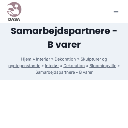
Skip
to
content
Samarbejdspartnere -
B varer
Hjem
»
Interiør
»
Dekoration
»
Skulpturer og
pyntegenstande
»
Interiør
»
Dekoration
»
Bloomingville
»
Samarbejdspartnere - B varer