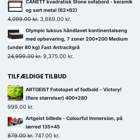
CANETT kvadratisk Stone sofabord - keramik
og sort metal (62x62)
4,099.00
kr.
3,689.00
kr.
Olympic luksus håndlavet kontinentalseng
med opbevaring, 7 zoner 200x200 Medium
(under 80 kg) Fast Antracitgrå
24,999.00
kr.
9,375.00
kr.
TILFÆLDIGE TILBUD
ARTGEIST Fototapet af fodbold - Victory!
(flere størrelser) 400x280
999.00
kr.
Artgeist billede - Colourful Immersion, på
lærred 135x45
879.00
kr.
747.00
kr.