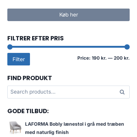
Køb her
FILTRER EFTER PRIS
Mi
Ma
Price:
190 kr.
—
200 kr.
Filter
pri
pri
FIND PRODUKT
Search
Search
for:
GODE TILBUD:
LAFORMA Bobly lænestol i grå med træben
med naturlig finish