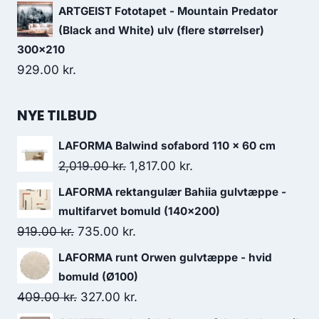
ARTGEIST Fototapet - Mountain Predator
(Black and White) ulv (flere størrelser)
300x210
929.00
kr.
NYE TILBUD
LAFORMA Balwind sofabord 110 x 60 cm
2,019.00
kr.
1,817.00
kr.
LAFORMA rektangulær Bahiia gulvtæppe -
multifarvet bomuld (140x200)
919.00
kr.
735.00
kr.
LAFORMA runt Orwen gulvtæppe - hvid
bomuld (Ø100)
409.00
kr.
327.00
kr.