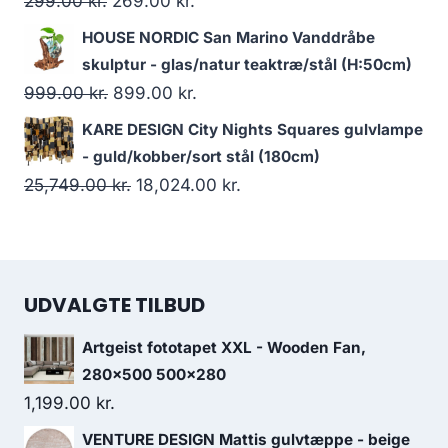
299.00
kr.
269.00
kr.
HOUSE NORDIC San Marino Vanddråbe
skulptur - glas/natur teaktræ/stål (H:50cm)
999.00
kr.
899.00
kr.
KARE DESIGN City Nights Squares gulvlampe
- guld/kobber/sort stål (180cm)
25,749.00
kr.
18,024.00
kr.
UDVALGTE TILBUD
Artgeist fototapet XXL - Wooden Fan,
280x500 500x280
1,199.00
kr.
VENTURE DESIGN Mattis gulvtæppe - beige