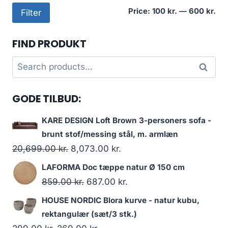
Mi
Ma
Price:
100 kr.
—
600 kr.
Filter
pri
pri
FIND PRODUKT
Search
Search
for:
GODE TILBUD:
KARE DESIGN Loft Brown 3-personers sofa -
brunt stof/messing stål, m. armlæn
20,699.00
kr.
8,073.00
kr.
LAFORMA Doc tæppe natur Ø 150 cm
859.00
kr.
687.00
kr.
HOUSE NORDIC Blora kurve - natur kubu,
rektangulær (sæt/3 stk.)