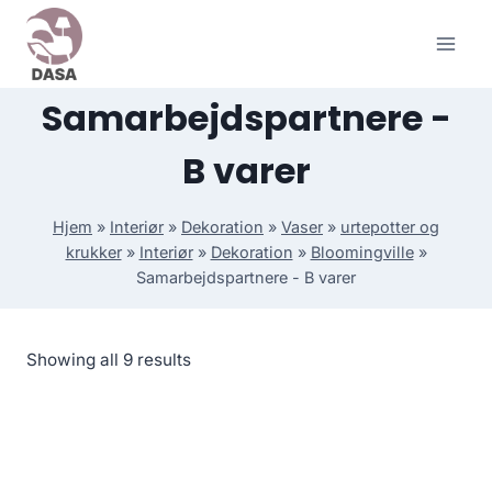
Skip
to
content
Samarbejdspartnere -
B varer
Hjem
»
Interiør
»
Dekoration
»
Vaser
»
urtepotter og
krukker
»
Interiør
»
Dekoration
»
Bloomingville
»
Samarbejdspartnere - B varer
Showing all 9 results