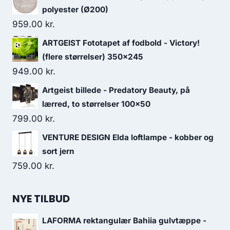
polyester (Ø200)
959.00
kr.
ARTGEIST Fototapet af fodbold - Victory!
(flere størrelser) 350x245
949.00
kr.
Artgeist billede - Predatory Beauty, på
lærred, to størrelser 100x50
799.00
kr.
VENTURE DESIGN Elda loftlampe - kobber og
sort jern
759.00
kr.
NYE TILBUD
LAFORMA rektangulær Bahiia gulvtæppe -