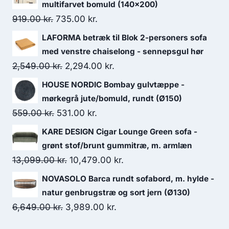
multifarvet bomuld (140x200)
919.00
kr.
735.00
kr.
LAFORMA betræk til Blok 2-personers sofa
med venstre chaiselong - sennepsgul hør
2,549.00
kr.
2,294.00
kr.
HOUSE NORDIC Bombay gulvtæppe -
mørkegrå jute/bomuld, rundt (Ø150)
559.00
kr.
531.00
kr.
KARE DESIGN Cigar Lounge Green sofa -
grønt stof/brunt gummitræ, m. armlæn
13,099.00
kr.
10,479.00
kr.
NOVASOLO Barca rundt sofabord, m. hylde -
natur genbrugstræ og sort jern (Ø130)
6,649.00
kr.
3,989.00
kr.