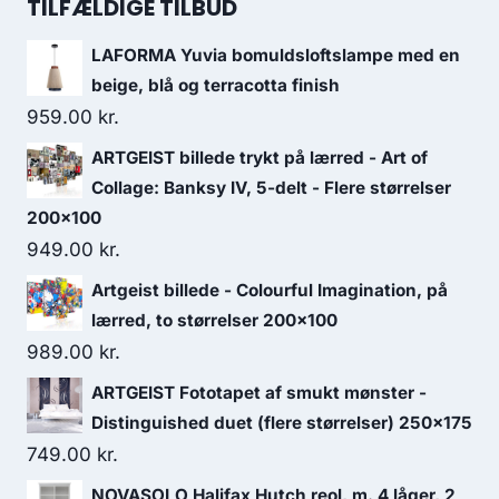
TILFÆLDIGE TILBUD
LAFORMA Yuvia bomuldsloftslampe med en
beige, blå og terracotta finish
959.00
kr.
ARTGEIST billede trykt på lærred - Art of
Collage: Banksy IV, 5-delt - Flere størrelser
200x100
949.00
kr.
Artgeist billede - Colourful Imagination, på
lærred, to størrelser 200x100
989.00
kr.
ARTGEIST Fototapet af smukt mønster -
Distinguished duet (flere størrelser) 250x175
749.00
kr.
NOVASOLO Halifax Hutch reol, m. 4 låger, 2