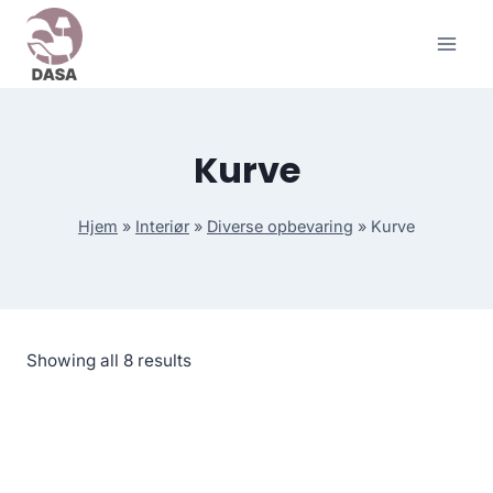
Skip
to
content
Kurve
Hjem
»
Interiør
»
Diverse opbevaring
»
Kurve
Showing all 8 results