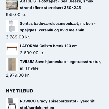
ARTGEIST Fototapet - Sea Breeze, smuk
strand (flere størrelser) 350x245
949.00
kr.
Sentas badeværelsesmøbelsæt, m. ben -
spejlglas, keramik og hvid melamin
3,789.00
kr.
LAFORMA Calixta bænk 120 cm
3,699.00
kr.
TVILUM Save hjørneskab - egetræsstruktur,
m. 1 hylde
2,979.00
kr.
NYE TILBUD
ROWICO Gracy spisebordsstol - lysegråt
stof/sortlakeret eg