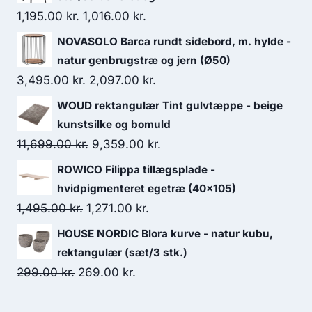
1,195.00
kr.
1,016.00
kr.
NOVASOLO Barca rundt sidebord, m. hylde -
natur genbrugstræ og jern (Ø50)
3,495.00
kr.
2,097.00
kr.
WOUD rektangulær Tint gulvtæppe - beige
kunstsilke og bomuld
11,699.00
kr.
9,359.00
kr.
ROWICO Filippa tillægsplade -
hvidpigmenteret egetræ (40x105)
1,495.00
kr.
1,271.00
kr.
HOUSE NORDIC Blora kurve - natur kubu,
rektangulær (sæt/3 stk.)
299.00
kr.
269.00
kr.