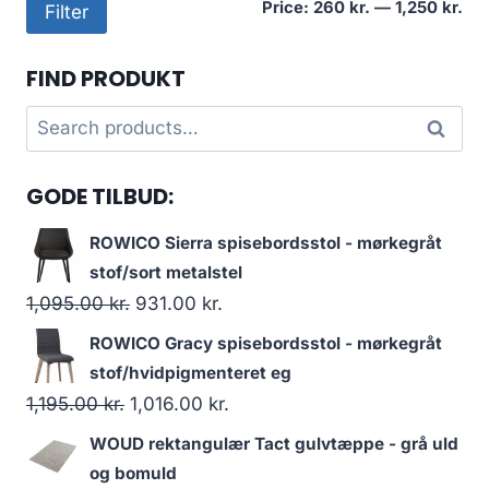
Mi
Ma
Price:
260 kr.
—
1,250 kr.
Filter
pri
pri
FIND PRODUKT
Search
Search
for:
GODE TILBUD:
ROWICO Sierra spisebordsstol - mørkegråt
stof/sort metalstel
1,095.00
kr.
931.00
kr.
ROWICO Gracy spisebordsstol - mørkegråt
stof/hvidpigmenteret eg
1,195.00
kr.
1,016.00
kr.
WOUD rektangulær Tact gulvtæppe - grå uld
og bomuld