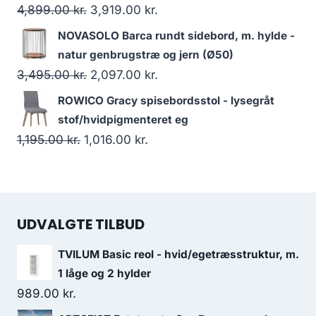
4,899.00
kr.
3,919.00
kr.
NOVASOLO Barca rundt sidebord, m. hylde -
natur genbrugstræ og jern (Ø50)
3,495.00
kr.
2,097.00
kr.
ROWICO Gracy spisebordsstol - lysegråt
stof/hvidpigmenteret eg
1,195.00
kr.
1,016.00
kr.
UDVALGTE TILBUD
TVILUM Basic reol - hvid/egetræsstruktur, m.
1 låge og 2 hylder
989.00
kr.