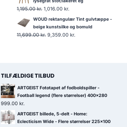
lysegråt stof/lakeret eg
1,195.00
kr.
1,016.00
kr.
WOUD rektangulær Tint gulvtæppe -
beige kunstsilke og bomuld
11,699.00
kr.
9,359.00
kr.
TILFÆLDIGE TILBUD
ARTGEIST Fototapet af fodboldspiller -
Football legend (flere størrelser) 400x280
999.00
kr.
ARTGEIST billede, 5-delt - Home:
Eclecticism Wide - Flere størrelser 225x100