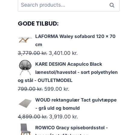
Search
Search
for:
GODE TILBUD:
LAFORMA Waley sofabord 120 x 70
cm
3,779.00
kr.
3,401.00
kr.
KARE DESIGN Acapulco Black
lænestol/havestol - sort polyethylen
og stål - OUTLETMODEL
799.00
kr.
599.00
kr.
WOUD rektangulær Tact gulvtæppe
- grå uld og bomuld
4,899.00
kr.
3,919.00
kr.
ROWICO Gracy spisebordsstol -