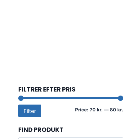
FILTRER EFTER PRIS
Min
Max
Price:
70 kr.
—
80 kr.
Filter
price
price
FIND PRODUKT