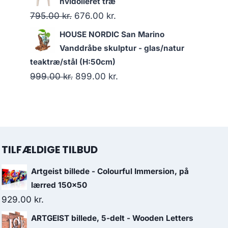
hvidolieret træ
795.00
kr.
676.00
kr.
HOUSE NORDIC San Marino
Vanddråbe skulptur - glas/natur
teaktræ/stål (H:50cm)
999.00
kr.
899.00
kr.
TILFÆLDIGE TILBUD
Artgeist billede - Colourful Immersion, på
lærred 150x50
929.00
kr.
ARTGEIST billede, 5-delt - Wooden Letters