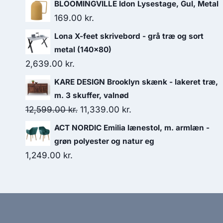
BLOOMINGVILLE Idon Lysestage, Gul, Metal
169.00
kr.
Lona X-feet skrivebord - grå træ og sort
metal (140x80)
2,639.00
kr.
KARE DESIGN Brooklyn skænk - lakeret træ,
m. 3 skuffer, valnød
12,599.00
kr.
11,339.00
kr.
ACT NORDIC Emilia lænestol, m. armlæn -
grøn polyester og natur eg
1,249.00
kr.