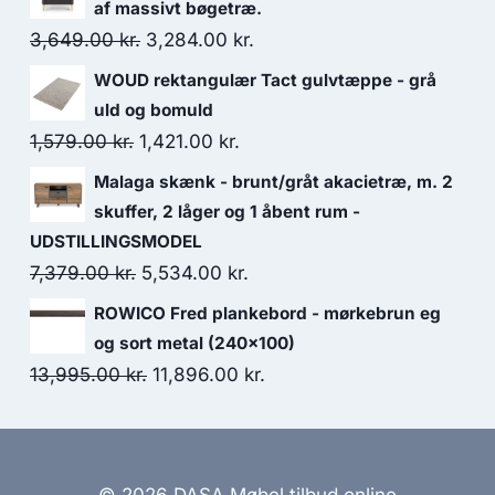
af massivt bøgetræ.
3,649.00
kr.
3,284.00
kr.
WOUD rektangulær Tact gulvtæppe - grå
uld og bomuld
1,579.00
kr.
1,421.00
kr.
Malaga skænk - brunt/gråt akacietræ, m. 2
skuffer, 2 låger og 1 åbent rum -
UDSTILLINGSMODEL
7,379.00
kr.
5,534.00
kr.
ROWICO Fred plankebord - mørkebrun eg
og sort metal (240x100)
13,995.00
kr.
11,896.00
kr.