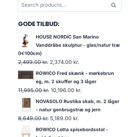
Search
Search
for:
GODE TILBUD:
HOUSE NORDIC San Marino
Vanddråbe skulptur - glas/natur træ
(H:100cm)
2,499.00
kr.
2,374.00
kr.
ROWICO Fred skænk - mørkebrun
eg, m. 2 skuffer og 3 låger
11,995.00
kr.
10,196.00
kr.
NOVASOLO Rustika skab, m. 2 låger
- natur genbrugstræ og jern
8,649.00
kr.
5,189.00
kr.
ROWICO Lotta spisebordsstol -