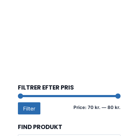
FILTRER EFTER PRIS
Min
Max
Price:
70 kr.
—
80 kr.
Filter
price
price
FIND PRODUKT