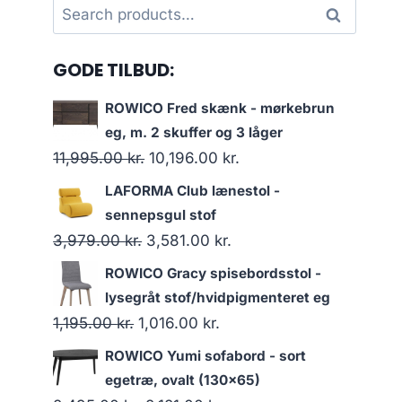
Search
Search
for:
GODE TILBUD:
ROWICO Fred skænk - mørkebrun
eg, m. 2 skuffer og 3 låger
11,995.00
kr.
10,196.00
kr.
LAFORMA Club lænestol -
sennepsgul stof
3,979.00
kr.
3,581.00
kr.
ROWICO Gracy spisebordsstol -
lysegråt stof/hvidpigmenteret eg
1,195.00
kr.
1,016.00
kr.
ROWICO Yumi sofabord - sort
egetræ, ovalt (130x65)