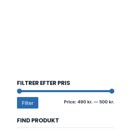
FILTRER EFTER PRIS
Min
Max
Price:
490 kr.
—
500 kr.
Filter
price
price
FIND PRODUKT