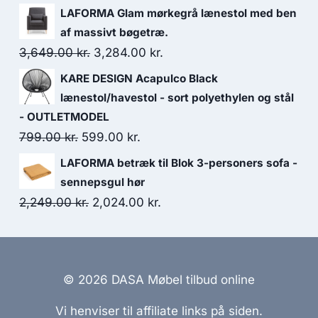
LAFORMA Glam mørkegrå lænestol med ben
af massivt bøgetræ.
3,649.00
kr.
3,284.00
kr.
KARE DESIGN Acapulco Black
lænestol/havestol - sort polyethylen og stål
- OUTLETMODEL
799.00
kr.
599.00
kr.
LAFORMA betræk til Blok 3-personers sofa -
sennepsgul hør
2,249.00
kr.
2,024.00
kr.
© 2026 DASA Møbel tilbud online
Vi henviser til affiliate links på siden.