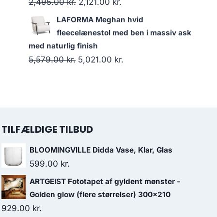
2,495.00
kr.
2,121.00
kr.
LAFORMA Meghan hvid
fleecelænestol med ben i massiv ask
med naturlig finish
5,579.00
kr.
5,021.00
kr.
TILFÆLDIGE TILBUD
BLOOMINGVILLE Didda Vase, Klar, Glas
599.00
kr.
ARTGEIST Fototapet af gyldent mønster -
Golden glow (flere størrelser) 300x210
929.00
kr.