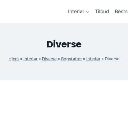
Interiør
Tilbud
Bests
Diverse
Hjem
»
Interiør
»
Diverse
»
Bogstøtter
»
Interiør
»
Diverse