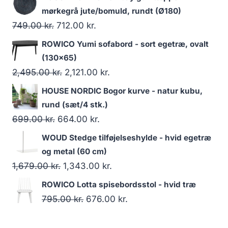
mørkegrå jute/bomuld, rundt (Ø180)
749.00
kr.
712.00
kr.
ROWICO Yumi sofabord - sort egetræ, ovalt
(130x65)
2,495.00
kr.
2,121.00
kr.
HOUSE NORDIC Bogor kurve - natur kubu,
rund (sæt/4 stk.)
699.00
kr.
664.00
kr.
WOUD Stedge tilføjelseshylde - hvid egetræ
og metal (60 cm)
1,679.00
kr.
1,343.00
kr.
ROWICO Lotta spisebordsstol - hvid træ
795.00
kr.
676.00
kr.