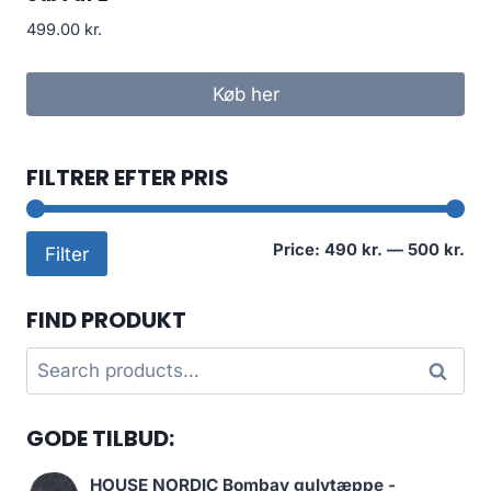
499.00
kr.
Køb her
FILTRER EFTER PRIS
Mi
Ma
Price:
490 kr.
—
500 kr.
Filter
pri
pri
FIND PRODUKT
Search
Search
for:
GODE TILBUD:
HOUSE NORDIC Bombay gulvtæppe -