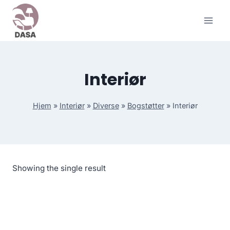
Skip
to
content
Interiør
Hjem
»
Interiør
»
Diverse
»
Bogstøtter
»
Interiør
Showing the single result