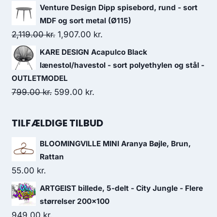
Venture Design Dipp spisebord, rund - sort
MDF og sort metal (Ø115)
2,119.00
kr.
1,907.00
kr.
KARE DESIGN Acapulco Black
lænestol/havestol - sort polyethylen og stål -
OUTLETMODEL
799.00
kr.
599.00
kr.
TILFÆLDIGE TILBUD
BLOOMINGVILLE MINI Aranya Bøjle, Brun,
Rattan
55.00
kr.
ARTGEIST billede, 5-delt - City Jungle - Flere
størrelser 200x100
949.00
kr.