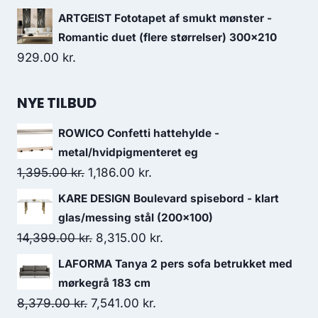
ARTGEIST Fototapet af smukt mønster -
Romantic duet (flere størrelser) 300x210
929.00
kr.
NYE TILBUD
ROWICO Confetti hattehylde -
metal/hvidpigmenteret eg
1,395.00
kr.
1,186.00
kr.
KARE DESIGN Boulevard spisebord - klart
glas/messing stål (200x100)
14,399.00
kr.
8,315.00
kr.
LAFORMA Tanya 2 pers sofa betrukket med
mørkegrå 183 cm
8,379.00
kr.
7,541.00
kr.