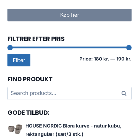
Køb her
FILTRER EFTER PRIS
Mi
Ma
Price:
180 kr.
—
190 kr.
Filter
pri
pri
FIND PRODUKT
Search
Search
for:
GODE TILBUD:
HOUSE NORDIC Blora kurve - natur kubu,
rektangulær (sæt/3 stk.)