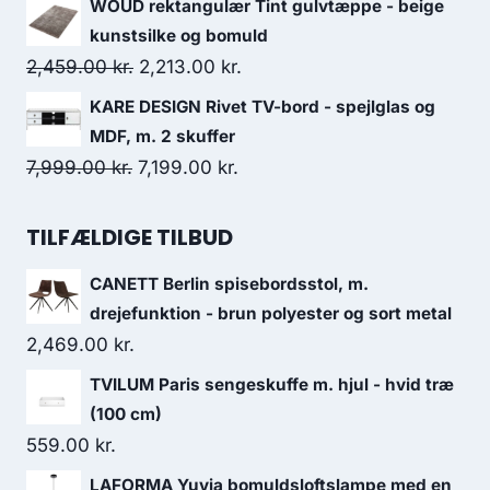
WOUD rektangulær Tint gulvtæppe - beige
kunstsilke og bomuld
2,459.00
kr.
2,213.00
kr.
KARE DESIGN Rivet TV-bord - spejlglas og
MDF, m. 2 skuffer
7,999.00
kr.
7,199.00
kr.
TILFÆLDIGE TILBUD
CANETT Berlin spisebordsstol, m.
drejefunktion - brun polyester og sort metal
2,469.00
kr.
TVILUM Paris sengeskuffe m. hjul - hvid træ
(100 cm)
559.00
kr.
LAFORMA Yuvia bomuldsloftslampe med en