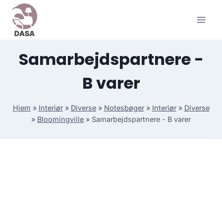
Skip
to
content
Samarbejdspartnere -
B varer
Hjem
»
Interiør
»
Diverse
»
Notesbøger
»
Interiør
»
Diverse
»
Bloomingville
»
Samarbejdspartnere - B varer