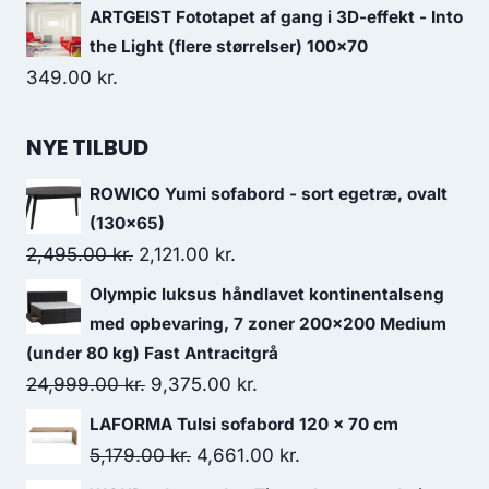
ARTGEIST Fototapet af gang i 3D-effekt - Into
the Light (flere størrelser) 100x70
349.00
kr.
NYE TILBUD
ROWICO Yumi sofabord - sort egetræ, ovalt
(130x65)
2,495.00
kr.
2,121.00
kr.
Olympic luksus håndlavet kontinentalseng
med opbevaring, 7 zoner 200x200 Medium
(under 80 kg) Fast Antracitgrå
24,999.00
kr.
9,375.00
kr.
LAFORMA Tulsi sofabord 120 x 70 cm
5,179.00
kr.
4,661.00
kr.