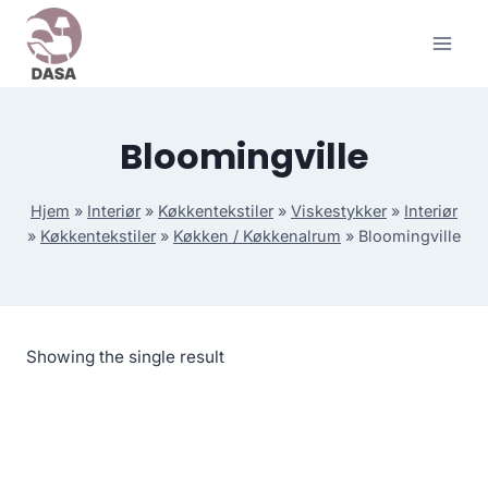
Skip
to
content
Bloomingville
Hjem
»
Interiør
»
Køkkentekstiler
»
Viskestykker
»
Interiør
»
Køkkentekstiler
»
Køkken / Køkkenalrum
»
Bloomingville
Showing the single result