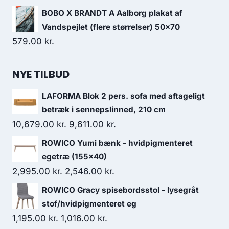
BOBO X BRANDT A Aalborg plakat af
Vandspejlet (flere størrelser) 50x70
579.00
kr.
NYE TILBUD
LAFORMA Blok 2 pers. sofa med aftageligt
betræk i sennepslinned, 210 cm
10,679.00
kr.
9,611.00
kr.
ROWICO Yumi bænk - hvidpigmenteret
egetræ (155x40)
2,995.00
kr.
2,546.00
kr.
ROWICO Gracy spisebordsstol - lysegråt
stof/hvidpigmenteret eg
1,195.00
kr.
1,016.00
kr.