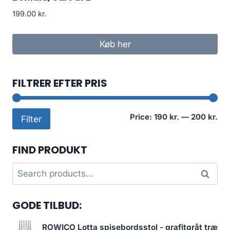
199.00
kr.
Køb her
FILTRER EFTER PRIS
Mi
Ma
Price:
190 kr.
—
200 kr.
Filter
pri
pri
FIND PRODUKT
Search
Search
for:
GODE TILBUD:
ROWICO Lotta spisebordsstol - grafitgråt træ