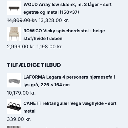
WOUD Array low skænk, m. 3 låger - sort
egetræ og metal (150x37)
14,809.00
kr.
13,328.00
kr.
ROWICO Vicky spisebordsstol - beige
stof/hvide træben
2,999.00
kr.
1,198.00
kr.
TILFÆLDIGE TILBUD
LAFORMA Legara 4 personers hjørnesofa i
lys grå, 226 x 164 cm
10,179.00
kr.
CANETT rektangulær Vega væghylde - sort
metal
339.00
kr.