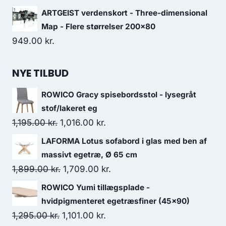
ARTGEIST verdenskort - Three-dimensional
Map - Flere størrelser 200x80
949.00
kr.
NYE TILBUD
ROWICO Gracy spisebordsstol - lysegråt
stof/lakeret eg
1,195.00
kr.
1,016.00
kr.
LAFORMA Lotus sofabord i glas med ben af
massivt egetræ, Ø 65 cm
1,899.00
kr.
1,709.00
kr.
ROWICO Yumi tillægsplade -
hvidpigmenteret egetræsfiner (45x90)
1,295.00
kr.
1,101.00
kr.