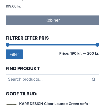
199.00
kr.
Køb her
FILTRER EFTER PRIS
Mi
Ma
Price:
190 kr.
—
200 kr.
Filter
pri
pri
FIND PRODUKT
Search
Search
for:
GODE TILBUD:
KARE DESIGN Cigar Lounge Green sofa -