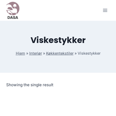
Skip
to
content
Viskestykker
Hjem
»
Interiør
»
Køkkentekstiler
»
Viskestykker
Showing the single result