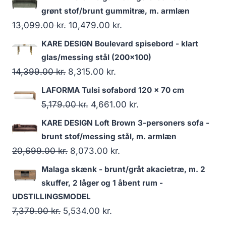
grønt stof/brunt gummitræ, m. armlæn
13,099.00
kr.
10,479.00
kr.
KARE DESIGN Boulevard spisebord - klart
glas/messing stål (200x100)
14,399.00
kr.
8,315.00
kr.
LAFORMA Tulsi sofabord 120 x 70 cm
5,179.00
kr.
4,661.00
kr.
KARE DESIGN Loft Brown 3-personers sofa -
brunt stof/messing stål, m. armlæn
20,699.00
kr.
8,073.00
kr.
Malaga skænk - brunt/gråt akacietræ, m. 2
skuffer, 2 låger og 1 åbent rum -
UDSTILLINGSMODEL
7,379.00
kr.
5,534.00
kr.