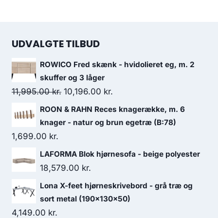
UDVALGTE TILBUD
ROWICO Fred skænk - hvidolieret eg, m. 2
skuffer og 3 låger
11,995.00
kr.
10,196.00
kr.
ROON & RAHN Reces knagerække, m. 6
knager - natur og brun egetræ (B:78)
1,699.00
kr.
LAFORMA Blok hjørnesofa - beige polyester
18,579.00
kr.
Lona X-feet hjørneskrivebord - grå træ og
sort metal (190x130x50)
4,149.00
kr.