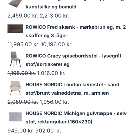
kunstsilke og bomuld
2,459.00
kr.
2,213.00
kr.
ROWICO Fred skænk - mørkebrun eg, m. 2
skuffer og 3 låger
11,995.00
kr.
10,196.00
kr.
ROWICO Gracy spisebordsstol - lysegråt
stof/sortlakeret eg
1,195.00
kr.
1,016.00
kr.
HOUSE NORDIC London lænestol - sand
stof/brunt valnøddetræ, m. armlæn
2,059.00
kr.
1,956.00
kr.
HOUSE NORDIC Michigan gulvtæppe - sølv
stof, rektangulær (160x230)
949.00
kr.
902.00
kr.