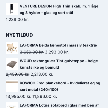
VENTURE DESIGN High Thin skab, m. 1 låge
og 3 hylder - glas og sort stål
1,239.00
kr.
NYE TILBUD
LAFORMA Beida lænestol i massiv teaktræ
3,659.00
kr.
3,293.00
kr.
WOUD rektangulær Tint gulvtæppe - beige
kunstsilke og bomuld
2,459.00
kr.
2,213.00
kr.
ROWICO Fred plankebord - hvidolieret eg og
sort metal (240x100)
13,995.00
kr.
11,896.00
kr.
LAFORMA Lotus sofabord i glas med ben af