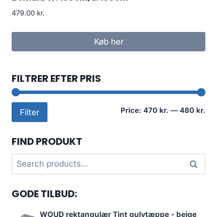
479.00
kr.
Køb her
FILTRER EFTER PRIS
Mi
Ma
Price:
470 kr.
—
480 kr.
Filter
pri
pri
FIND PRODUKT
Search
Search
for:
GODE TILBUD:
WOUD rektangulær Tint gulvtæppe - beige