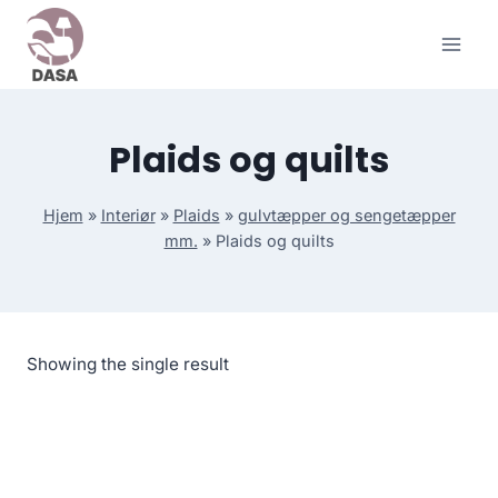
Skip
to
content
Plaids og quilts
Hjem
»
Interiør
»
Plaids
»
gulvtæpper og sengetæpper
mm.
»
Plaids og quilts
Showing the single result