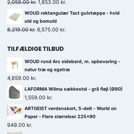
2,059.00
kr.
1,853.00
kr.
WOUD rektangulær Tact gulvtæppe - hvid
uld og bomuld
8,219.00
kr.
6,575.00
kr.
TILFÆLDIGE TILBUD
WOUD rund Arc sidebord, m. opbevaring -
natur træ og egetræ
4,859.00
kr.
LAFORMA Wilma sækkestol - grå fløjl (Ø80)
1,559.00
kr.
ARTGEIST verdenskort, 5-delt - World on
Paper - Flere størrelser 225x90
949.00
kr.