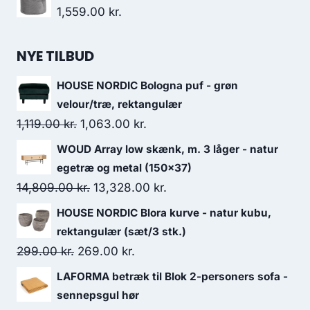
1,559.00
kr.
NYE TILBUD
HOUSE NORDIC Bologna puf - grøn
velour/træ, rektangulær
1,119.00
kr.
1,063.00
kr.
WOUD Array low skænk, m. 3 låger - natur
egetræ og metal (150x37)
14,809.00
kr.
13,328.00
kr.
HOUSE NORDIC Blora kurve - natur kubu,
rektangulær (sæt/3 stk.)
299.00
kr.
269.00
kr.
LAFORMA betræk til Blok 2-personers sofa -
sennepsgul hør