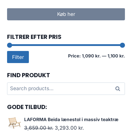
Køb her
FILTRER EFTER PRIS
Mi
Ma
Price:
1,090 kr.
—
1,100 kr.
Filter
pri
pri
FIND PRODUKT
Search
Search
for:
GODE TILBUD:
LAFORMA Beida lænestol i massiv teaktræ
3,659.00
kr.
3,293.00
kr.