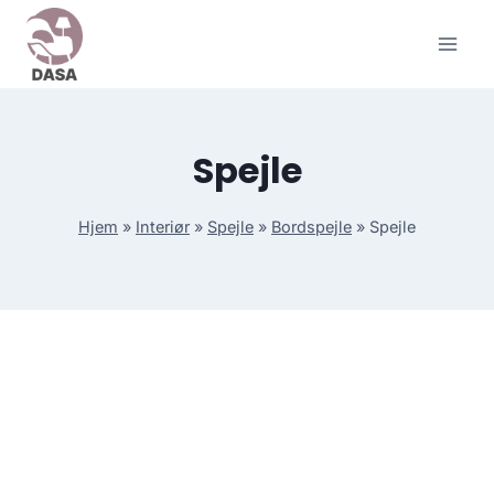
Skip
to
content
Spejle
Hjem
»
Interiør
»
Spejle
»
Bordspejle
»
Spejle