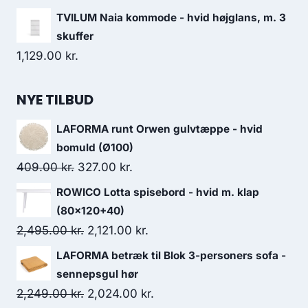
TVILUM Naia kommode - hvid højglans, m. 3
skuffer
1,129.00
kr.
NYE TILBUD
LAFORMA runt Orwen gulvtæppe - hvid
bomuld (Ø100)
409.00
kr.
327.00
kr.
ROWICO Lotta spisebord - hvid m. klap
(80x120+40)
2,495.00
kr.
2,121.00
kr.
LAFORMA betræk til Blok 3-personers sofa -
sennepsgul hør
2,249.00
kr.
2,024.00
kr.