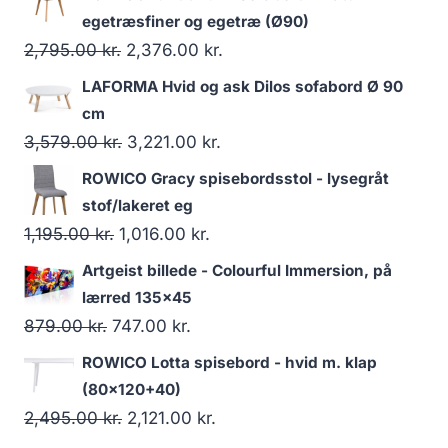
egetræsfiner og egetræ (Ø90)
2,795.00
kr.
2,376.00
kr.
LAFORMA Hvid og ask Dilos sofabord Ø 90
cm
3,579.00
kr.
3,221.00
kr.
ROWICO Gracy spisebordsstol - lysegråt
stof/lakeret eg
1,195.00
kr.
1,016.00
kr.
Artgeist billede - Colourful Immersion, på
lærred 135x45
879.00
kr.
747.00
kr.
ROWICO Lotta spisebord - hvid m. klap
(80x120+40)
2,495.00
kr.
2,121.00
kr.