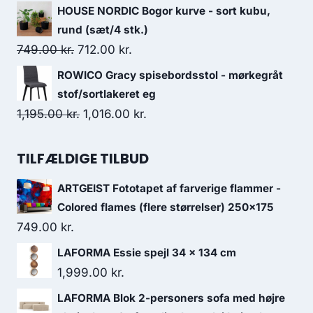
HOUSE NORDIC Bogor kurve - sort kubu,
rund (sæt/4 stk.)
749.00
kr.
712.00
kr.
ROWICO Gracy spisebordsstol - mørkegråt
stof/sortlakeret eg
1,195.00
kr.
1,016.00
kr.
TILFÆLDIGE TILBUD
ARTGEIST Fototapet af farverige flammer -
Colored flames (flere størrelser) 250x175
749.00
kr.
LAFORMA Essie spejl 34 x 134 cm
1,999.00
kr.
LAFORMA Blok 2-personers sofa med højre