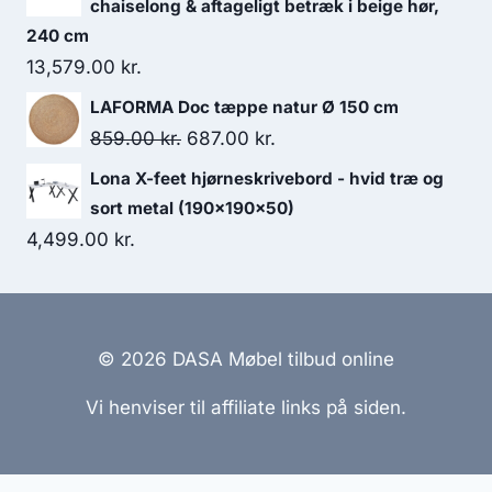
chaiselong & aftageligt betræk i beige hør,
240 cm
13,579.00
kr.
LAFORMA Doc tæppe natur Ø 150 cm
859.00
kr.
687.00
kr.
Lona X-feet hjørneskrivebord - hvid træ og
sort metal (190x190x50)
4,499.00
kr.
© 2026 DASA Møbel tilbud online
Vi henviser til affiliate links på siden.