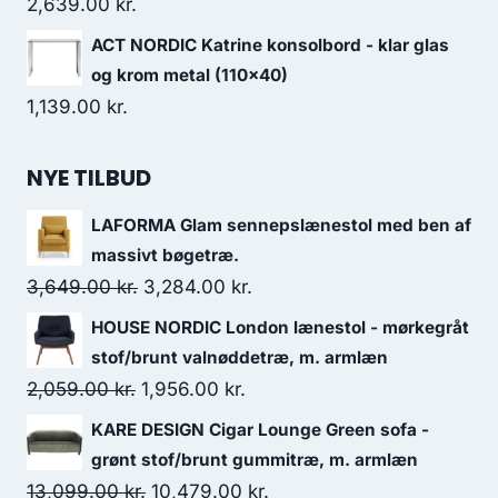
2,639.00
kr.
ACT NORDIC Katrine konsolbord - klar glas
og krom metal (110x40)
1,139.00
kr.
NYE TILBUD
LAFORMA Glam sennepslænestol med ben af
massivt bøgetræ.
3,649.00
kr.
3,284.00
kr.
HOUSE NORDIC London lænestol - mørkegråt
stof/brunt valnøddetræ, m. armlæn
2,059.00
kr.
1,956.00
kr.
KARE DESIGN Cigar Lounge Green sofa -
grønt stof/brunt gummitræ, m. armlæn
13,099.00
kr.
10,479.00
kr.