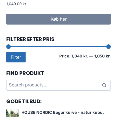
1,049.00
kr.
Køb her
FILTRER EFTER PRIS
Mi
Ma
Price:
1,040 kr.
—
1,050 kr.
Filter
pri
pri
FIND PRODUKT
Search
Search
for:
GODE TILBUD:
HOUSE NORDIC Bogor kurve - natur kubu,