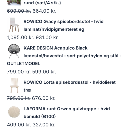
rund (sæt/4 stk.)
699.00
kr.
664.00
kr.
ROWICO Gracy spisebordsstol - hvid
laminat/hvidpigmenteret eg
1,095.00
kr.
931.00
kr.
KARE DESIGN Acapulco Black
lænestol/havestol - sort polyethylen og stål -
OUTLETMODEL
799.00
kr.
599.00
kr.
ROWICO Lotta spisebordsstol - hvidolieret
træ
795.00
kr.
676.00
kr.
LAFORMA runt Orwen gulvtæppe - hvid
bomuld (Ø100)
409.00
kr.
327.00
kr.