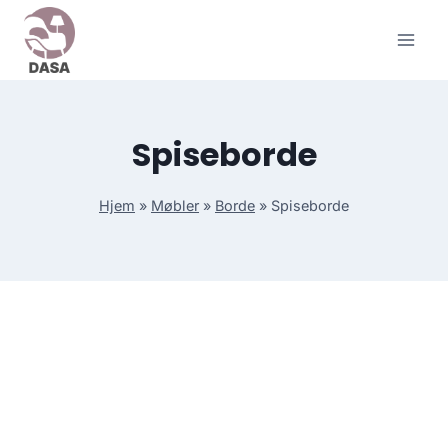
Skip
to
content
Spiseborde
Hjem
»
Møbler
»
Borde
»
Spiseborde