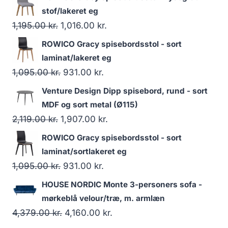
stof/lakeret eg
1,195.00
kr.
1,016.00
kr.
ROWICO Gracy spisebordsstol - sort
laminat/lakeret eg
1,095.00
kr.
931.00
kr.
Venture Design Dipp spisebord, rund - sort
MDF og sort metal (Ø115)
2,119.00
kr.
1,907.00
kr.
ROWICO Gracy spisebordsstol - sort
laminat/sortlakeret eg
1,095.00
kr.
931.00
kr.
HOUSE NORDIC Monte 3-personers sofa -
mørkeblå velour/træ, m. armlæn
4,379.00
kr.
4,160.00
kr.