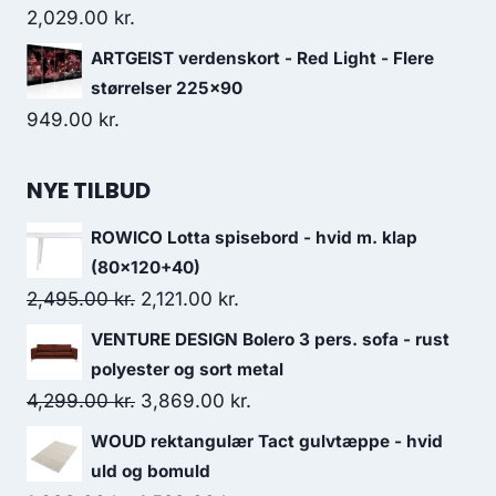
2,029.00
kr.
ARTGEIST verdenskort - Red Light - Flere
størrelser 225x90
949.00
kr.
NYE TILBUD
ROWICO Lotta spisebord - hvid m. klap
(80x120+40)
2,495.00
kr.
2,121.00
kr.
VENTURE DESIGN Bolero 3 pers. sofa - rust
polyester og sort metal
4,299.00
kr.
3,869.00
kr.
WOUD rektangulær Tact gulvtæppe - hvid
uld og bomuld