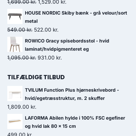
1,699.00
kr.
1,529.00
kr.
HOUSE NORDIC Skiby bænk - grå velour/sort
metal
549.00
kr.
522.00
kr.
ROWICO Gracy spisebordsstol - hvid
laminat/hvidpigmenteret eg
1,095.00
kr.
931.00
kr.
TILFÆLDIGE TILBUD
TVILUM Function Plus hjørneskrivebord -
hvid/egetræsstruktur, m. 2 skuffer
1,809.00
kr.
LAFORMA Abilen hylde i 100% FSC egefiner
og hvid lak 80 x 15 cm
499.00
kr.