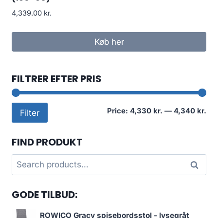
4,339.00
kr.
Køb her
FILTRER EFTER PRIS
Mi
Ma
Price:
4,330 kr.
—
4,340 kr.
Filter
pri
pri
FIND PRODUKT
Search
Search
for:
GODE TILBUD:
ROWICO Gracy spisebordsstol - lysegråt