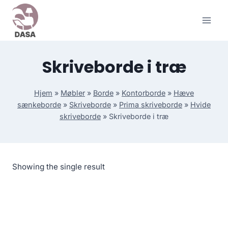
Skip
to
content
Skriveborde i træ
Hjem
»
Møbler
»
Borde
»
Kontorborde
»
Hæve
sænkeborde
»
Skriveborde
»
Prima skriveborde
»
Hvide
skriveborde
»
Skriveborde i træ
Showing the single result