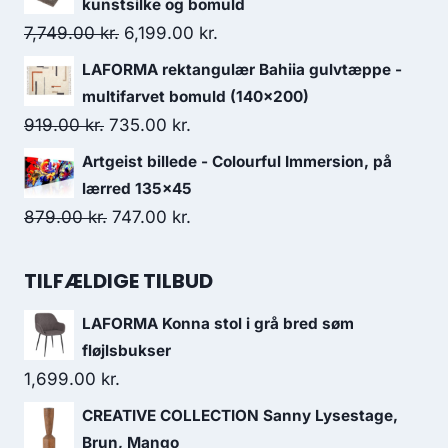
kunstsilke og bomuld
7,749.00
kr.
6,199.00
kr.
LAFORMA rektangulær Bahiia gulvtæppe -
multifarvet bomuld (140x200)
919.00
kr.
735.00
kr.
Artgeist billede - Colourful Immersion, på
lærred 135x45
879.00
kr.
747.00
kr.
TILFÆLDIGE TILBUD
LAFORMA Konna stol i grå bred søm
fløjlsbukser
1,699.00
kr.
CREATIVE COLLECTION Sanny Lysestage,
Brun, Mango