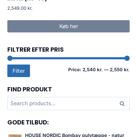
2,549.00
kr.
Køb her
FILTRER EFTER PRIS
Mi
Ma
Price:
2,540 kr.
—
2,550 kr.
Filter
pri
pri
FIND PRODUKT
Search
Search
for:
GODE TILBUD:
HOUSE NORDIC Bombay gulvtæppe - natur