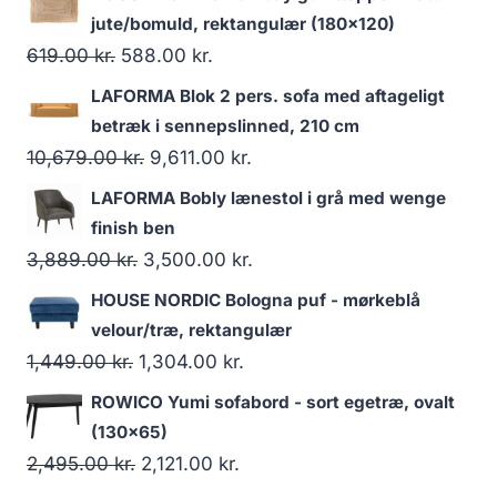
jute/bomuld, rektangulær (180x120)
619.00
kr.
588.00
kr.
LAFORMA Blok 2 pers. sofa med aftageligt
betræk i sennepslinned, 210 cm
10,679.00
kr.
9,611.00
kr.
LAFORMA Bobly lænestol i grå med wenge
finish ben
3,889.00
kr.
3,500.00
kr.
HOUSE NORDIC Bologna puf - mørkeblå
velour/træ, rektangulær
1,449.00
kr.
1,304.00
kr.
ROWICO Yumi sofabord - sort egetræ, ovalt
(130x65)
2,495.00
kr.
2,121.00
kr.