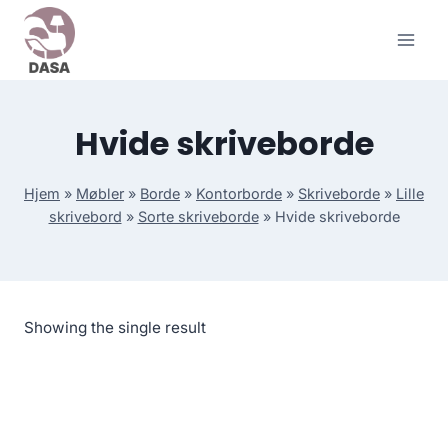
Skip
to
content
Hvide skriveborde
Hjem
»
Møbler
»
Borde
»
Kontorborde
»
Skriveborde
»
Lille
skrivebord
»
Sorte skriveborde
»
Hvide skriveborde
Showing the single result