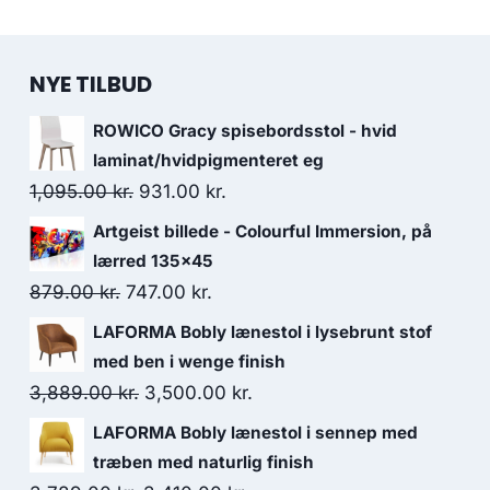
NYE TILBUD
ROWICO Gracy spisebordsstol - hvid
laminat/hvidpigmenteret eg
1,095.00
kr.
931.00
kr.
Artgeist billede - Colourful Immersion, på
lærred 135x45
879.00
kr.
747.00
kr.
LAFORMA Bobly lænestol i lysebrunt stof
med ben i wenge finish
3,889.00
kr.
3,500.00
kr.
LAFORMA Bobly lænestol i sennep med
træben med naturlig finish