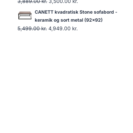
3,889.00
kr.
3,500.00
kr.
CANETT kvadratisk Stone sofabord -
keramik og sort metal (92x92)
5,499.00
kr.
4,949.00
kr.