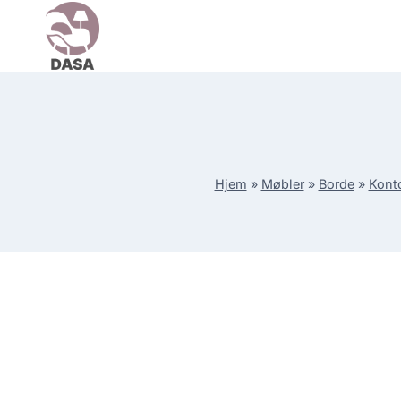
Skip
to
content
Hjem
»
Møbler
»
Borde
»
Kont