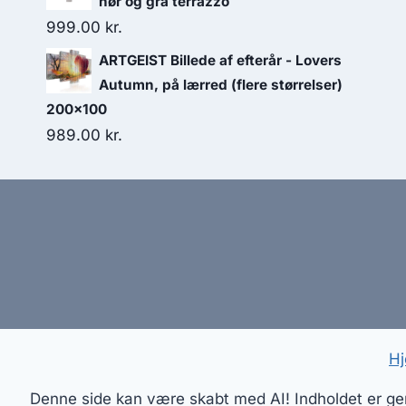
hør og grå terrazzo
999.00
kr.
ARTGEIST Billede af efterår - Lovers
Autumn, på lærred (flere størrelser)
200x100
989.00
kr.
Hj
Denne side kan være skabt med AI! Indholdet er gene