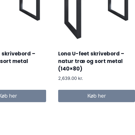
 skrivebord –
Lona U-feet skrivebord –
 sort metal
natur træ og sort metal
(140×80)
2,639.00
kr.
Køb her
Køb her