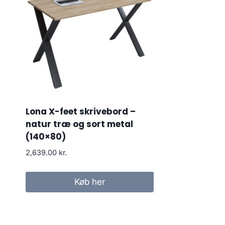
Lona X-feet skrivebord –
natur træ og sort metal
(140×80)
2,639.00
kr.
Køb her