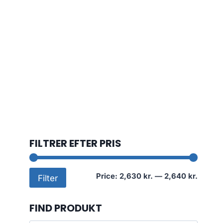
FILTRER EFTER PRIS
Min
Max
Price:
2,630 kr.
—
2,640 kr.
Filter
price
price
FIND PRODUKT