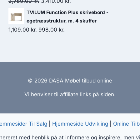
3,789.00
kr.
3,410.00
kr.
TVILUM Function Plus skrivebord -
egetræsstruktur, m. 4 skuffer
1,109.00
kr.
998.00
kr.
© 2026 DASA Møbel tilbud online
Vi henviser til affiliate links på siden.
emmesider Til Salg
|
Hjemmeside Udvikling
|
Online Til
reret med henblik på at informere og inspirere, men vi a