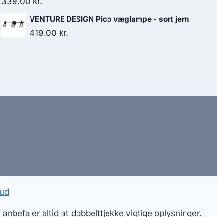
339.00
kr.
VENTURE DESIGN Pico væglampe - sort jern
419.00
kr.
bud
nbefaler altid at dobbelttjekke vigtige oplysninger.