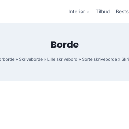
Interiør
Tilbud
Bests
Borde
orborde
»
Skriveborde
»
Lille skrivebord
»
Sorte skriveborde
»
Skr