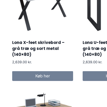
Lona X-feet skrivebord –
Lona U-feet
grå træ og sort metal
grå træ og
(140×80)
(140×80)
2,639.00
kr.
2,639.00
kr.
Køb her