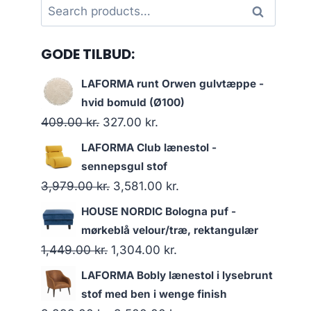
Search
Search
for:
GODE TILBUD:
LAFORMA runt Orwen gulvtæppe -
hvid bomuld (Ø100)
409.00
kr.
327.00
kr.
LAFORMA Club lænestol -
sennepsgul stof
3,979.00
kr.
3,581.00
kr.
HOUSE NORDIC Bologna puf -
mørkeblå velour/træ, rektangulær
1,449.00
kr.
1,304.00
kr.
LAFORMA Bobly lænestol i lysebrunt
stof med ben i wenge finish